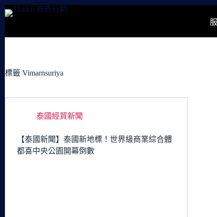
跳
至
主
要
內
容
標籤
Vimarnsuriya
泰國經貿新聞
【泰國新聞】泰國新地標！世界級商業綜合體
都喜中央公園開幕倒數