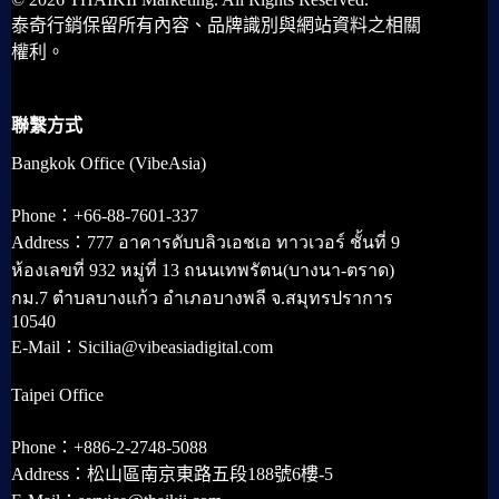
泰奇行銷保留所有內容、品牌識別與網站資料之相關
權利。
聯繫方式
Bangkok Office (VibeAsia)
Phone：+66-88-7601-337
Address：777 อาคารดับบลิวเอชเอ ทาวเวอร์ ชั้นที่ 9
ห้องเลขที่ 932 หมู่ที่ 13 ถนนเทพรัตน(บางนา-ตราด)
กม.7 ตำบลบางแก้ว อำเภอบางพลี จ.สมุทรปราการ
10540
E-Mail：Sicilia@vibeasiadigital.com
Taipei Office
Phone：+886-2-2748-5088
Address：松山區南京東路五段188號6樓-5