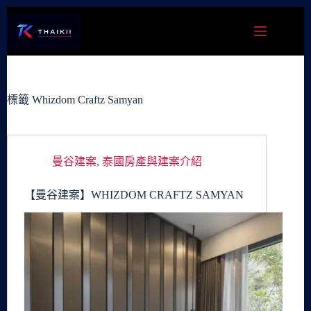
跳
至
主
要
內
容
標籤
Whizdom Craftz Samyan
曼谷建案
,
泰國房產與建案介紹
【曼谷建案】WHIZDOM CRAFTZ SAMYAN