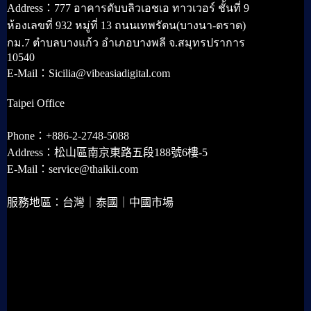
Address：777 อาคารดับบลิวเอชเอ ทาวเวอร์ ชั้นที่ 9
ห้องเลขที่ 932 หมู่ที่ 13 ถนนเทพรัตน(บางนา-ตราด)
กม.7 ตำบลบางแก้ว อำเภอบางพลี จ.สมุทรปราการ
10540
E-Mail：Sicilia@vibeasiadigital.com
Taipei Office
Phone：+886-2-2748-5088
Address：松山區南京東路五段188號6樓-5
E-Mail：service@thaikii.com
服務地區：台灣｜泰國｜中國市場