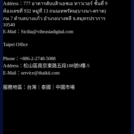
Address：777 อาคารดับบลิวเอชเอ ทาวเวอร์ ชั้นที่ 9
ห้องเลขที่ 932 หมู่ที่ 13 ถนนเทพรัตน(บางนา-ตราด)
กม.7 ตำบลบางแก้ว อำเภอบางพลี จ.สมุทรปราการ
10540
E-Mail：Sicilia@vibeasiadigital.com
Taipei Office
Phone：+886-2-2748-5088
Address：松山區南京東路五段188號6樓-5
E-Mail：service@thaikii.com
服務地區：台灣｜泰國｜中國市場