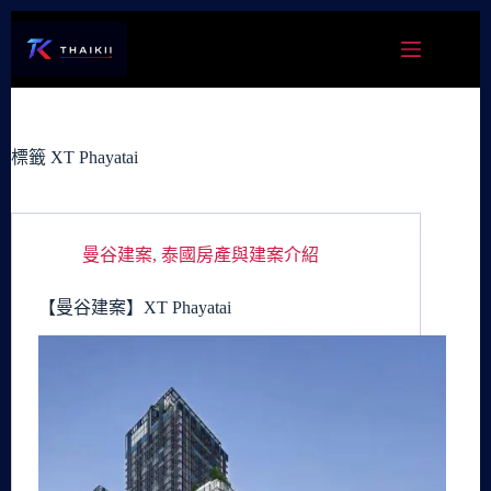
跳
至
主
要
內
容
標籤
XT Phayatai
曼谷建案
,
泰國房產與建案介紹
【曼谷建案】XT Phayatai