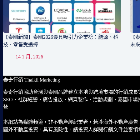
【泰國新聞】泰國2026最具吸引力企業榜：能源、科
【泰
技、零售受追捧
未
14 1 月, 2026
泰奇行銷 Thaikii Marketing
泰奇行銷協助台灣與泰國品牌建立本地與跨境市場的行銷成長
SEO、社群經營、廣告投放、網頁製作、活動規劃、泰國市場
營
本網站為媒體頻道，非不動產經紀業者，若涉海外不動產廣告
國外不動產投資，具有風險性，請投資人詳閱行銷文件並審慎