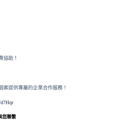
免費協助！
或者個案提供專屬的企業合作服務！
WWd7Hqr
與您聯繫