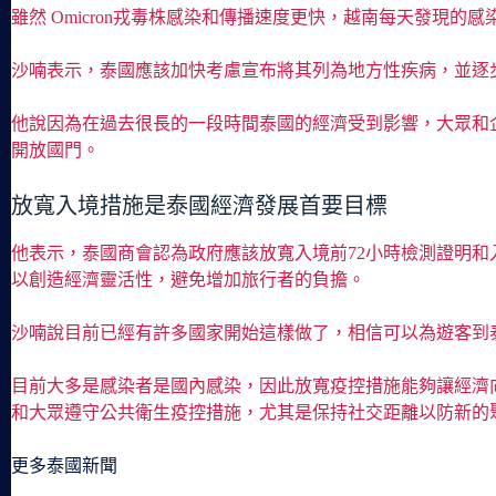
雖然 Omicron戎毒株感染和傳播速度更快，越南每天發現
沙喃表示，泰國應該加快考慮宣布將其列為地方性疾病，並逐
他說因為在過去很長的一段時間泰國的經濟受到影響，大眾和
開放國門。
放寬入境措施是泰國經濟發展首要目標
他表示，泰國商會認為政府應該放寬入境前72小時檢測證明和入境措施
以創造經濟靈活性，避免增加旅行者的負擔。
沙喃說目前已經有許多國家開始這樣做了，相信可以為遊客到
目前大多是感染者是國內感染，因此放寬疫控措施能夠讓經濟
和大眾遵守公共衛生疫控措施，尤其是保持社交距離以防新的
更多泰國新聞