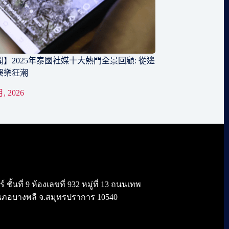
】2025年泰國社媒十大熱門全景回顧: 從邊
娛樂狂潮
月, 2026
้นที่ 9 ห้องเลขที่ 932 หมู่ที่ 13 ถนนเทพ
เภอบางพลี จ.สมุทรปราการ 10540