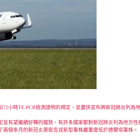
72小時TE-PCR檢測證明的規定，並盡快宣布將新冠肺炎列為
定並有望繼續好轉的趨勢，有許多國家都對新冠肺炎列為地方性
了兩個多月的新冠炎奧密克戎新型毒株嚴重度低於德爾塔毒株。