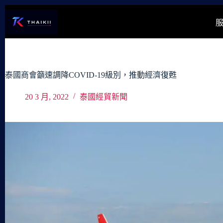
跳
至
主
要
內
容
泰國商會籲速調降COVID-19級別，推動經濟復甦
20 3 月, 2022
泰國經貿新聞