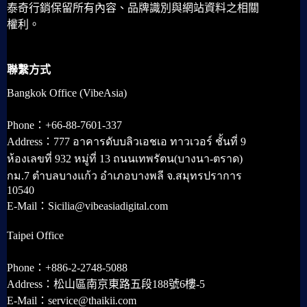
泰奇行銷保留所有內容、品牌識別與網站資料之相關
權利。
聯繫方式
Bangkok Office (VibeAsia)
Phone：+66-88-7601-337
Address：777 อาคารดับบลิวเอชเอ ทาวเวอร์ ชั้นที่ 9
ห้องเลขที่ 932 หมู่ที่ 13 ถนนเทพรัตน(บางนา-ตราด)
กม.7 ตำบลบางแก้ว อำเภอบางพลี จ.สมุทรปราการ
10540
E-Mail：Sicilia@vibeasiadigital.com
Taipei Office
Phone：+886-2-2748-5088
Address：松山區南京東路五段188號6樓-5
E-Mail：service@thaikii.com