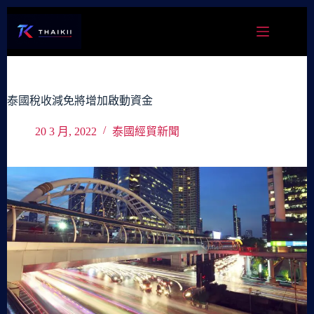
跳
至
主
要
內
容
泰國稅收減免將增加啟動資金
20 3 月, 2022
泰國經貿新聞