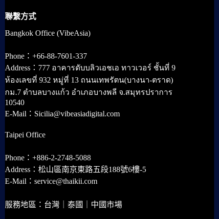
聯繫方式
Bangkok Office (VibeAsia)
Phone：+66-88-7601-337
Address：777 อาคารดับบลิวเอชเอ ทาวเวอร์ ชั้นที่ 9
ห้องเลขที่ 932 หมู่ที่ 13 ถนนเทพรัตน(บางนา-ตราด)
กม.7 ตำบลบางแก้ว อำเภอบางพลี จ.สมุทรปราการ
10540
E-Mail：Sicilia@vibeasiadigital.com
Taipei Office
Phone：+886-2-2748-5088
Address：松山區南京東路五段188號6樓-5
E-Mail：service@thaikii.com
服務地區：台灣｜泰國｜中國市場