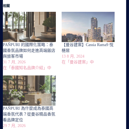
相關
PAÑPURI 的國際化策略：泰
【曼谷建案】Cassia Rama9 悅
國香氛品牌如何走進高端飯店
槤居
與旅客市場
13 8 月, 2024
31 7 月, 2026
在「曼谷建案」中
在「泰國知名品牌介紹」中
PAÑPURI 為什麼成為泰國高
端香氛代表？從曼谷精品香氛
看品牌定位
29 7 月, 2026