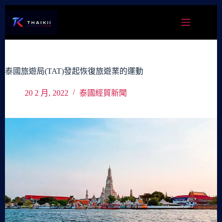
跳
至
主
要
內
容
泰國旅遊局(TAT)發起恢復旅遊業的運動
20 2 月, 2022
泰國經貿新聞