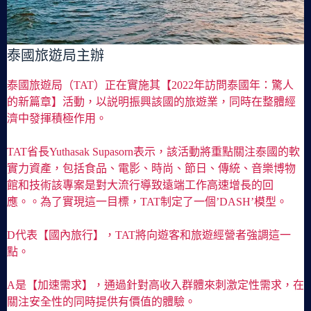
泰國旅遊局主辦
泰國旅遊局（TAT）正在實施其【2022年訪問泰國年：驚人
的新篇章】活動，以説明振興該國的旅遊業，同時在整體經
濟中發揮積極作用。
TAT省長Yuthasak Supasorn表示，該活動將重點關注泰國的軟
實力資產，包括食品、電影、時尚、節日、傳統、音樂博物
館和技術該專案是對大流行導致遠端工作高速增長的回
應。。為了實現這一目標，TAT制定了一個’DASH’模型。
D代表【國內旅行】，TAT將向遊客和旅遊經營者強調這一
點。
A是【加速需求】，通過針對高收入群體來刺激定性需求，在
關注安全性的同時提供有價值的體驗。