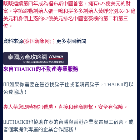
睒睒連續第四年成為福布斯中國首富，擁有623億美元的財
富。字節跳動創始人張一鳴和拼多多創始人黃崢分別以434億
美元和身價上漲的87億美元排名中國富豪榜的第二和第三
位。
資料來源
(泰国澜象网)；
更多泰國新聞
來自THAIKII的不動產專業服務
🙋‍♀️如果你需要在曼谷找房子住或者購買房子，THAIKII可以
免費協助！
專人帶您即時視訊看房，直接和建商聯繫，安全有保障。
🙋‍♀️THAIKII也協助在泰的台灣與香港企業安置員工宿舍，或
者個案提供專屬的企業合作服務！