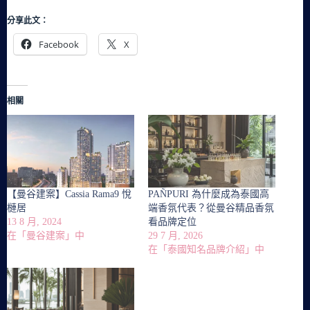
分享此文：
Facebook
X
相關
【曼谷建案】Cassia Rama9 悅
PAÑPURI 為什麼成為泰國高
槤居
端香氛代表？從曼谷精品香氛
13 8 月, 2024
看品牌定位
在「曼谷建案」中
29 7 月, 2026
在「泰國知名品牌介紹」中