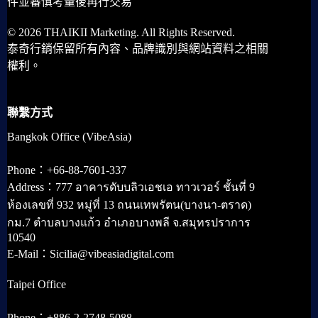
件並審慎考量後再行交易
© 2026 THAIKII Marketing. All Rights Reserved.
泰奇行銷保留所有內容、品牌識別與網站資料之相關
權利。
聯繫方式
Bangkok Office (VibeAsia)
Phone：+66-88-7601-337
Address：777 อาคารดับบลิวเอชเอ ทาวเวอร์ ชั้นที่ 9
ห้องเลขที่ 932 หมู่ที่ 13 ถนนเทพรัตน(บางนา-ตราด)
กม.7 ตำบลบางแก้ว อำเภอบางพลี จ.สมุทรปราการ
10540
E-Mail：Sicilia@vibeasiadigital.com
Taipei Office
Phone：+886-2-2748-5088