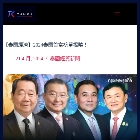
跳
至
主
要
內
容
【泰國經濟】2024泰國首富榜單揭曉！
21 4 月, 2024
泰國經貿新聞