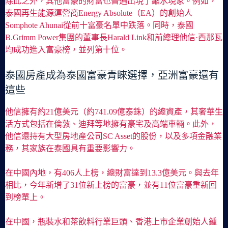
除此之外，其他富豪的財富也普遍出現了縮水現象。例如，
泰國再生能源運營商Energy Absolute（EA）的創始人
Somphote Ahunai從前十富豪名單中跌落。同時，泰國
B.Grimm Power集團的董事長Harald Link和前總理他信·西那瓦
均成功進入富豪榜，並列第十位。
泰國房產成為泰國富豪青睞選擇，亞洲富豪還有
這些
他信擁有約21億美元（約741.09億泰銖）的總資產，其奢華生
活方式包括在倫敦、迪拜等地擁有豪宅及高端車輛。此外，
他信還持有大型房地產公司SC Asset的股份，以及多項金融業
務，其家族在泰國具有重要影響力。
在中國內地，有406人上榜，總財富達到13.3億美元。與去年
相比，今年新增了31位新上榜的富豪，並有11位富豪重新回
到榜單上。
在中國，瓶裝水和茶飲料行業巨頭、香港上市企業創始人鍾