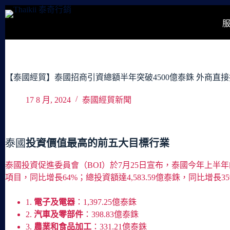
跳
至
主
要
內
容
【泰國經貿】泰國招商引資總額半年突破4500億泰銖 外商直接
17 8 月, 2024
泰國經貿新聞
泰國
投資價值最高的前五大目標行業
泰國投資促進委員會（BOI）於7月25日宣布，泰國今年上半年
項目，同比增長64%；總投資額達4,583.59億泰銖，同比
1.
電子及電器
：1,397.25億泰銖
2.
汽車及零部件
：398.83億泰銖
3.
農業和食品加工
：331.21億泰銖