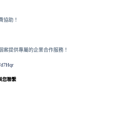
免費協助！
或者個案提供專屬的企業合作服務！
WWd7Hqr
與您聯繫