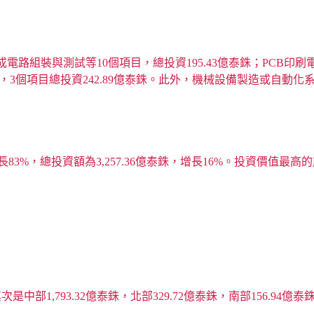
組裝與測試等10個項目，總投資195.43億泰銖；PCB印刷電
方面，3個項目總投資242.89億泰銖。此外，機械設備製造或自
83%，總投資額為3,257.36億泰銖，增長16%。投資價值最
部1,793.32億泰銖，北部329.72億泰銖，南部156.94億泰銖