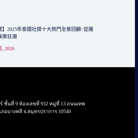
】2025年泰國社媒十大熱門全景回顧: 從邊
娛樂狂潮
月, 2026
้นที่ 9 ห้องเลขที่ 932 หมู่ที่ 13 ถนนเทพ
เภอบางพลี จ.สมุทรปราการ 10540