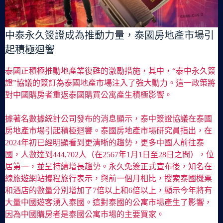
中泰永久簽證成為推動力量，泰國房地產市場引
起積極迴響
泰國正積極推動地產業復甦的激勵措施，其中，“泰中永久簽
證”協議的簽訂為泰國地產市場注入了強大動力。這一政策將
對中國購房者重返泰國購買公寓產生積極影響。
據著名數據統計公司發布的消息顯示，泰中簽證協議在泰國
房地產市場引起積極迴響。泰國房地產市場研究員指出，在
2024年初已經明顯看到更清晰的趨勢，更多中國人前往泰
國，人數達到444,702人（在2567年1月1日至28日之間），位
居第一，並呈持續增長趨勢。永久免簽正式宣布後，知名在
線旅遊網站攜程旅行表示，與前一個月相比，搜索泰國機票
和酒店的數量分別增加了7倍以上和6倍以上，顯示今年將有
大量中國遊客湧入泰國。這對泰國的公寓市場產生了影響，
因為中國購房者是泰國公寓市場的主要買家。