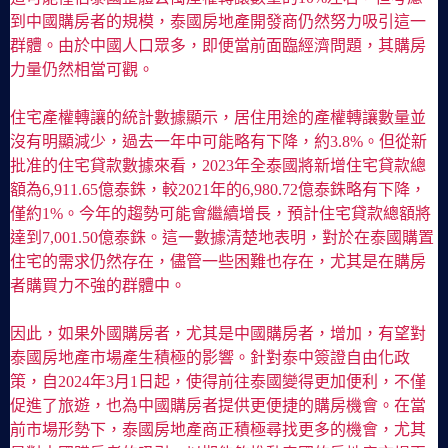
到中國購房者的規模，泰國房地產開發商仍然努力吸引這一
群體。由於中國人口眾多，即便當前面臨經濟問題，其購房
力量仍然相當可觀。
住宅產權轉讓的統計數據顯示，居住用途的產權轉讓數量並
沒有明顯減少，過去一年中可能略有下降，約3.8%。但從新
批准的住宅貸款數據來看，2023年全泰國將新增住宅貸款總
額為6,911.65億泰銖，較2021年的6,980.72億泰銖略有下降，
僅約1%。今年的趨勢可能會繼續增長，預計住宅貸款總額將
達到7,001.50億泰銖。這一數據清楚地表明，對於在泰國購置
住宅的需求仍然存在，儘管一些困難也存在，尤其是在購房
者購買力不強的群體中。
因此，如果外國購房者，尤其是中國購房者，增加，有望對
泰國房地產市場產生積極的影響。針對泰中簽證自由化政
策，自2024年3月1日起，使得前往泰國變得更加便利，不僅
促進了旅遊，也為中國購房者提供更便捷的購房機會。在當
前市場形勢下，泰國房地產商正積極尋找更多的機會，尤其