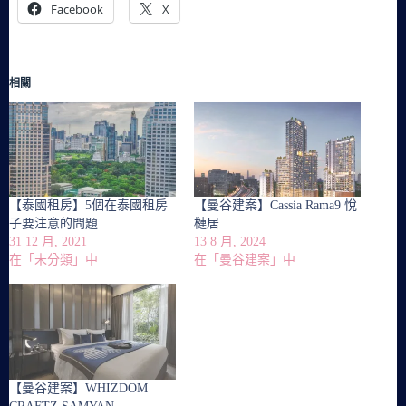
Facebook
X
相關
【泰國租房】5個在泰國租房
【曼谷建案】Cassia Rama9 悅
子要注意的問題
槤居
31 12 月, 2021
13 8 月, 2024
在「未分類」中
在「曼谷建案」中
【曼谷建案】WHIZDOM