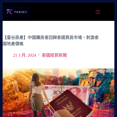
跳
至
主
要
內
容
【曼谷房產】中國購房者回歸泰國買房市場，刺激泰
國地產價格
21 3 月, 2024
泰國經貿新聞