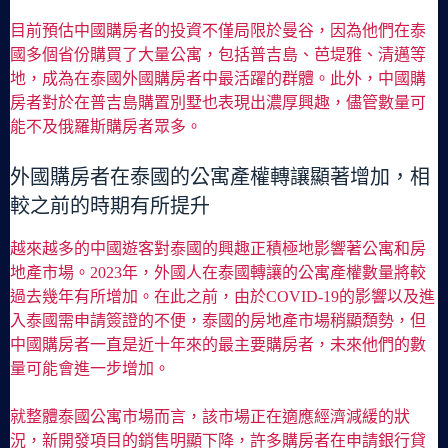
目前預估中國購房者的投資不僅局限於曼谷，因為他們在泰
國多個省份購買了大量公寓，包括普吉島、芭堤雅、清邁等
地，成為在泰國外國購房者中最活躍的群體。此外，中國購
房者對於在普吉島購置別墅也表現出濃厚興趣，儘管數量可
能不及俄羅斯購房者眾多。
外國購房者在泰國的公寓產權轉讓顯著增加，相
較之前的時期有所提升
越來越多的中國遊客對泰國的興趣正積極地影響著公寓和房
地產市場。2023年，外國人在泰國轉讓的公寓產權數量將較
過去幾年有所增加。在此之前，由於COVID-19的影響以及進
入泰國需申請簽證的不便，泰國的房地產市場稍顯頹勢，但
中國購房者一直是近十年來的最主要購房者，未來他們的數
量可能會進一步增加。
就整體泰國公寓市場而言，該市場正在適應經濟減緩的狀
況，新開發項目的銷售明顯下降，許多購房者在申請銀行貸