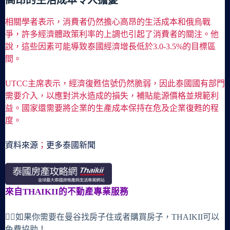
相關學者表示，消費者仍然擔心高昂的生活成本和俄烏戰
爭，許多經濟體政策利率的上調也引起了消費者的關注。他
說，這些因素可能導致泰國經濟增長低於3.0-3.5%的目標區
間。
UTCC主席表示，經濟復甦信號仍然脆弱，因此泰國國有部門
需要介入，以應對洪水造成的損失，補貼能源價格並規範利
益。國家還需要將企業的生產成本保持在危及企業復甦的程
度。
資料來源
；
更多泰國新聞
來自THAIKII的不動產專業服務
🙋‍♀️如果你需要在曼谷找房子住或者購買房子，THAIKII可以
免費協助！