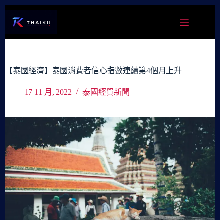
跳
至
主
要
內
容
【泰國經濟】泰國消費者信心指數連續第4個月上升
17 11 月, 2022
泰國經貿新聞