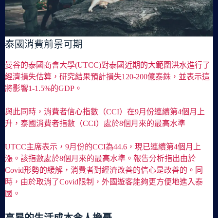
泰國消費前景可期
曼谷的泰國商會大學(UTCC)對泰國近期的大範圍洪水進行了
經濟損失估算，研究結果預計損失120-200億泰銖，並表示這
將影響1-1.5%的GDP。
與此同時，消費者信心指數（CCI）在9月份連續第4個月上
升，泰國消費者指數（CCI）處於8個月來的最高水準
UTCC主席表示，9月份的CCI為44.6，現已連續第4個月上
漲。該指數處於8個月來的最高水準。報告分析指出由於
Covid形勢的緩解，消費者對經濟改善的信心是改善的。同
時，由於取消了Covid限制，外國遊客能夠更方便地進入泰
國。
高昂的生活成本令人擔憂