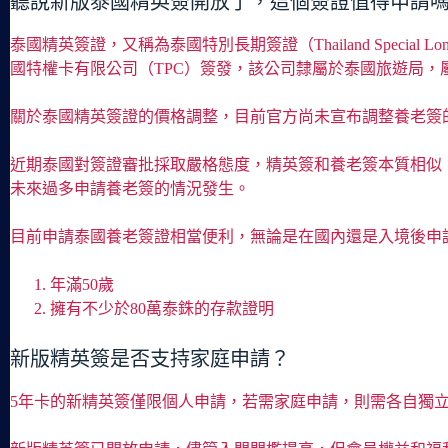
聽說新版泰國精英簽開放了，這個簽證值得申請
泰國精英簽證，又稱為泰國特別長期簽證（Thailand Specia
國特權卡有限公司（TPC）簽發，該公司隸屬於泰國旅遊局，
關於泰國精英簽證的價格調整，目前官方尚未宣布調整養老簽
近期泰國對簽證審批採取嚴格態度，精英簽和養老簽本質相似
未來過多申請養老簽的情況發生。
目前申請泰國養老簽證相當便利，無論是在國內還是入境後申
年滿50歲
擁有不少於80萬泰銖的存款證明
新版精英簽是否支持家庭申請？
5年卡的新精英簽僅限個人申請，若需家庭申請，則需各自獨立