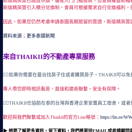
新版精英簽已開放申請，儘管入門門檻提高，但會員權益和福
新版精英簽引入積分兌換制，會員可根據需求自行兌換福利，
因此，如果您仍然考慮申請泰國長期居留的簽證，新版精英簽
資料來源
；
更多泰國新聞
來自THAIKII的不動產專業服務
🙋‍♀️如果你需要在曼谷找房子住或者購買房子，THAIKII可以
專人帶您即時視訊看房，直接和建商聯繫，安全有保障。
🙋‍♀️THAIKII也協助在泰的台灣與香港企業安置員工宿舍，
歡迎與我們聯繫或加入Thaikii的官方Line帳號：
https://lin.ee/
▶ 想要了解更多資訊，留下資料，我們將寄送EMAIL或者請顧問