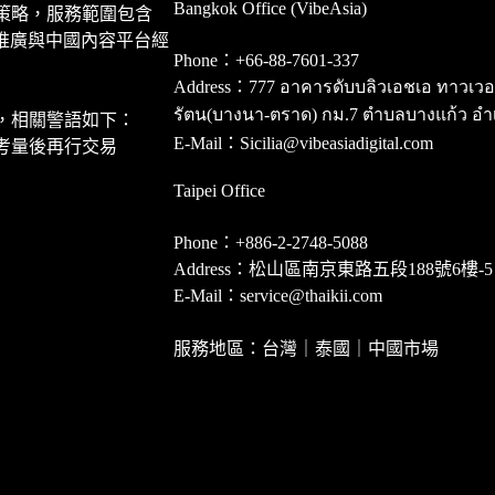
Bangkok Office (VibeAsia)
策略，服務範圍包含
推廣與中國內容平台經
Phone：+66-88-7601-337
Address：777 อาคารดับบลิวเอชเอ ทาวเวอร์ ชั
รัตน(บางนา-ตราด) กม.7 ตำบลบางแก้ว อำ
，相關警語如下：
E-Mail：Sicilia@vibeasiadigital.com
考量後再行交易
Taipei Office
Phone：+886-2-2748-5088
Address：松山區南京東路五段188號6樓-5
E-Mail：service@thaikii.com
服務地區：台灣｜泰國｜中國市場