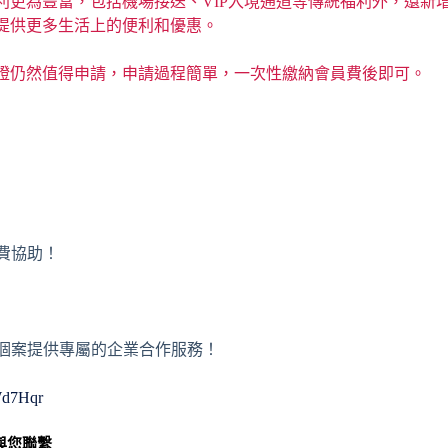
利更為豐富，包括機場接送、VIP入境通道等傳統福利外，還新
提供更多生活上的便利和優惠。
證仍然值得申請，申請過程簡單，一次性繳納會員費後即可。
免費協助！
或者個案提供專屬的企業合作服務！
WWd7Hqr
與您聯繫