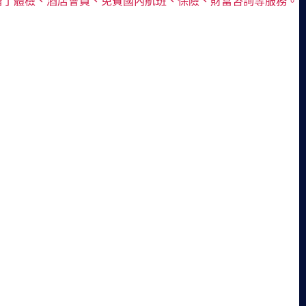
增了體檢、酒店會員、免費國內航班、保險、財富咨詢等服務。