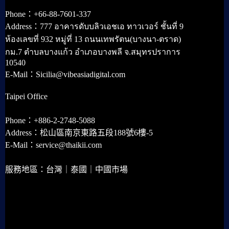
Phone：+66-88-7601-337
Address：777 อาคารดับบลิวเอชเอ ทาวเวอร์ ชั้นที่ 9
ห้องเลขที่ 932 หมู่ที่ 13 ถนนเทพรัตน(บางนา-ตราด)
กม.7 ตำบลบางแก้ว อำเภอบางพลี จ.สมุทรปราการ
10540
E-Mail：Sicilia@vibeasiadigital.com
Taipei Office
Phone：+886-2-2748-5088
Address：松山區南京東路五段188號6樓-5
E-Mail：service@thaikii.com
服務地區：台灣｜泰國｜中國市場