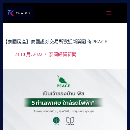
跳
至
主
要
內
容
【泰國房產】泰國證券交易所歡迎新開發商 PEACE
23 10 月, 2022
泰國經貿新聞