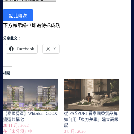
下方顯示綠框即為傳送成功
分享此文：
Facebook
X
相關
【泰國房產】Whizdom COEX
從 PAÑPURI 看泰國香氛品牌
捷運共構宅
如何用「東方美學」建立高級
28 11 月, 2022
感
在「未分類」中
3 8 月, 2026