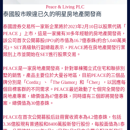
Peace & Living PLC
泰國股市睽違已久的明星房地產開發商
泰國證券交易所一家新企業將於2023年2月10日以股票代碼「
PEACE 」上市，這是一家擁有30多年經驗的房地產開發商，
該公司首次公開募股(IPO)的市值為16.7億泰銖(約合5,040萬美
元)。SET高級執行副總裁表示，PEACE將在房地產開發行業
類別上市並開始在SET進行股票交易。
PEACE是一家房地產開發商，針對單棟獨立式住宅和聯排別
墅的銷售，產品主要位於大曼谷地區，目前PEACE的三個品
牌分別是「Cordiz」、「The Glamor」和「Cher」，以因應每
個目標客群的不同需求。PEACE最近啟動了七個完全開發的
房地產專案，總價值為47億泰銖，同時還有三個即將開發專
案，總價值為30億泰銖。
PEACE在首次公開募股后註冊實收資本為4.2億泰銖，包括
3.36億股現有普通股和8400萬股新發行股份，每股面值為1泰