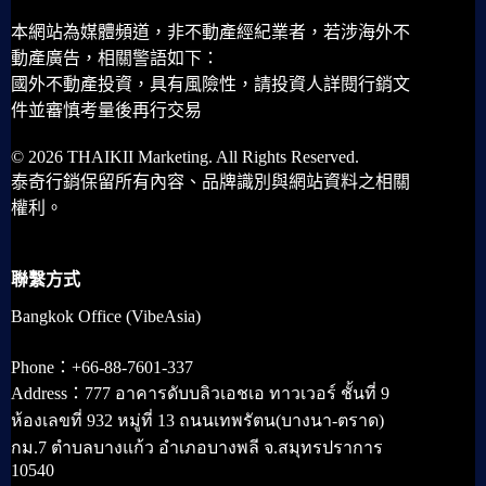
本網站為媒體頻道，非不動產經紀業者，若涉海外不
動產廣告，相關警語如下：
國外不動產投資，具有風險性，請投資人詳閱行銷文
件並審慎考量後再行交易
© 2026 THAIKII Marketing. All Rights Reserved.
泰奇行銷保留所有內容、品牌識別與網站資料之相關
權利。
聯繫方式
Bangkok Office (VibeAsia)
Phone：+66-88-7601-337
Address：777 อาคารดับบลิวเอชเอ ทาวเวอร์ ชั้นที่ 9
ห้องเลขที่ 932 หมู่ที่ 13 ถนนเทพรัตน(บางนา-ตราด)
กม.7 ตำบลบางแก้ว อำเภอบางพลี จ.สมุทรปราการ
10540