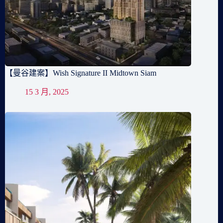
【曼谷建案】Wish Signature II Midtown Siam
15 3 月, 2025