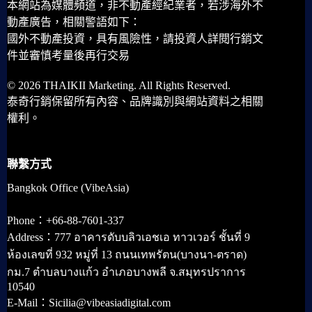
本網站為媒體頻道，非不動產經紀業者，若涉海外不
動產廣告，相關警語如下：
國外不動產投資，具有風險性，請投資人詳閱行銷文
件並審慎考量後再行交易
© 2026 THAIKII Marketing. All Rights Reserved.
泰奇行銷保留所有內容、品牌識別與網站資料之相關
權利。
聯繫方式
Bangkok Office (VibeAsia)
Phone：+66-88-7601-337
Address：777 อาคารดับบลิวเอชเอ ทาวเวอร์ ชั้นที่ 9
ห้องเลขที่ 932 หมู่ที่ 13 ถนนเทพรัตน(บางนา-ตราด)
กม.7 ตำบลบางแก้ว อำเภอบางพลี จ.สมุทรปราการ
10540
E-Mail：Sicilia@vibeasiadigital.com