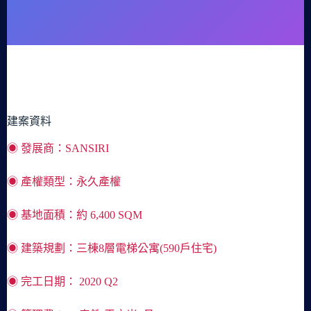
普吉島市鎮中心的優質度假項目，滿足各國人士在泰國度假
勝地的置產需求，結合生活所需與度假休憩，口碑品牌俱佳
的Base系列建案社區。
建案資料
◉ 發展商：SANSIRI
◉ 產權類型：永久產權
◉ 基地面積：約 6,400 SQM
◉ 建築規劃：三棟8層電梯公寓(590戶住宅)
◉ 完工日期： 2020 Q2