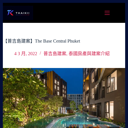
跳
至
主
要
內
容
【普吉島建案】The Base Central Phuket
4 3 月, 2022
普吉島建案
,
泰國房產與建案介紹