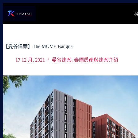
跳
至
主
要
內
容
【曼谷建案】The MUVE Bangna
17 12 月, 2021
曼谷建案
,
泰國房產與建案介紹