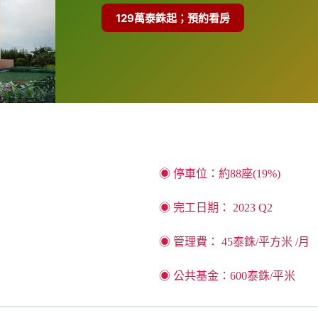
129萬泰銖起；預約看房
的金額購買頂級建商的建案，坐落在交通樞紐的重要位置，可享受輕
◉ 停車位：約88座(19%)
◉ 完工日期： 2023 Q2
◉ 管理費： 45泰銖/平方米 /月
◉ 公共基金：600泰銖/平米