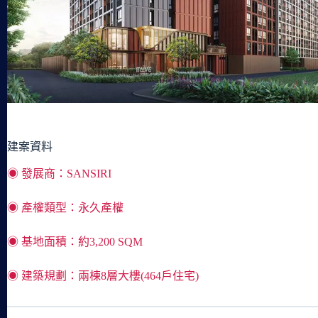
MEGA Bangna、IKEA等多商場所在的地段，用最平價
建案資料
◉ 發展商：SANSIRI
◉ 產權類型：永久產權
◉ 基地面積：約3,200 SQM
◉ 建築規劃：兩棟8層大樓(464戶住宅)