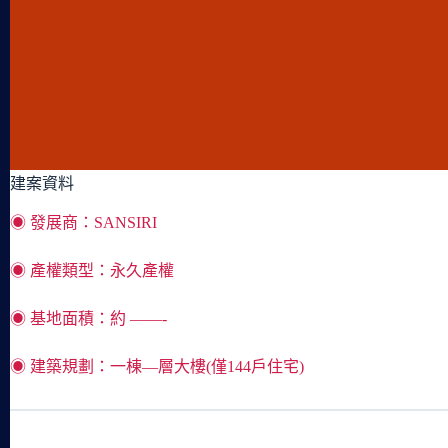
建案資料
◉ 發展商：SANSIRI
◉ 產權類型：永久產權
◉ 基地面積：約 ——-
◉ 建築規劃：一棟—層大樓(僅144戶住宅)