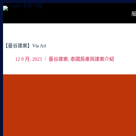
跳
至
主
要
內
容
【曼谷建案】Via Ari
12 9 月, 2023
曼谷建案
,
泰國房產與建案介紹