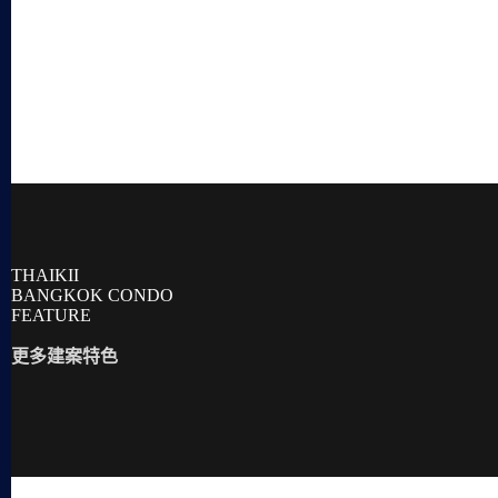
THAIKII
BANGKOK CONDO
FEATURE
更多建案特色