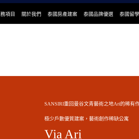
服務項目
關於我們
泰國房產建案
泰國品牌優選
泰國留
SANSIRI重回曼谷文青藝術之地Ari的稀有
極少戶數優質建案，藝術創作稀缺公寓
Via Ari