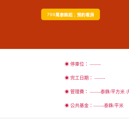
799
萬泰銖起
；
預約看房
◉ 停車位： ——-
◉ 完工日期： ——-
◉ 管理費： ——-泰銖/平方米 /
◉ 公共基金：——-泰銖/平米