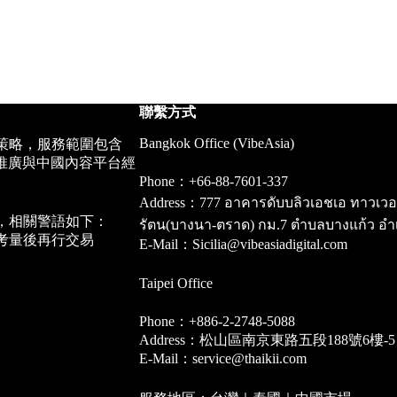
聯繫方式
Bangkok Office (VibeAsia)
策略，服務範圍包含
推廣與中國內容平台經
Phone：+66-88-7601-337
Address：777 อาคารดับบลิวเอชเอ ทาวเวอร์ ชั
，相關警語如下：
รัตน(บางนา-ตราด) กม.7 ตำบลบางแก้ว อำ
考量後再行交易
E-Mail：Sicilia@vibeasiadigital.com
Taipei Office
Phone：+886-2-2748-5088
Address：松山區南京東路五段188號6樓-5
E-Mail：service@thaikii.com