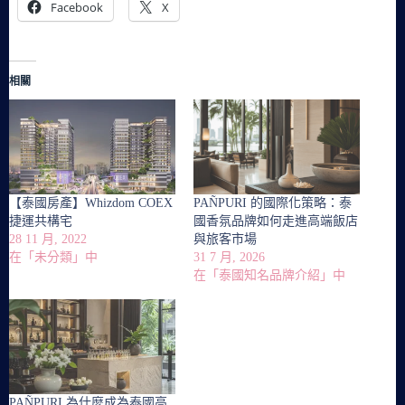
Facebook
X
相關
【泰國房產】Whizdom COEX
PAÑPURI 的國際化策略：泰
捷運共構宅
國香氛品牌如何走進高端飯店
28 11 月, 2022
與旅客市場
在「未分類」中
31 7 月, 2026
在「泰國知名品牌介紹」中
PAÑPURI 為什麼成為泰國高