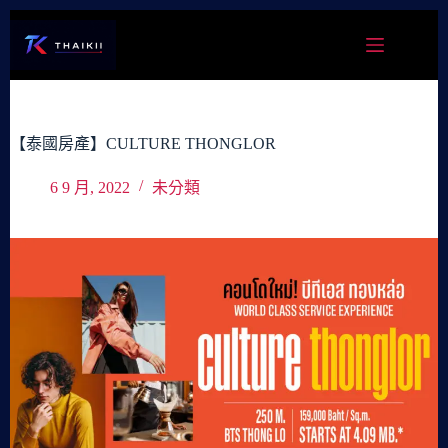
跳
至
主
要
內
容
【泰國房產】CULTURE THONGLOR
6 9 月, 2022
未分類