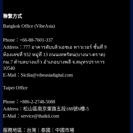
聯繫方式
Bangkok Office (VibeAsia)
Phone：+66-88-7601-337
Address：777 อาคารดับบลิวเอชเอ ทาวเวอร์ ชั้นที่ 9
ห้องเลขที่ 932 หมู่ที่ 13 ถนนเทพรัตน(บางนา-ตราด)
กม.7 ตำบลบางแก้ว อำเภอบางพลี จ.สมุทรปราการ
10540
E-Mail：Sicilia@vibeasiadigital.com
Taipei Office
Phone：+886-2-2748-5088
Address：松山區南京東路五段188號6樓-5
E-Mail：service@thaikii.com
服務地區：台灣｜泰國｜中國市場