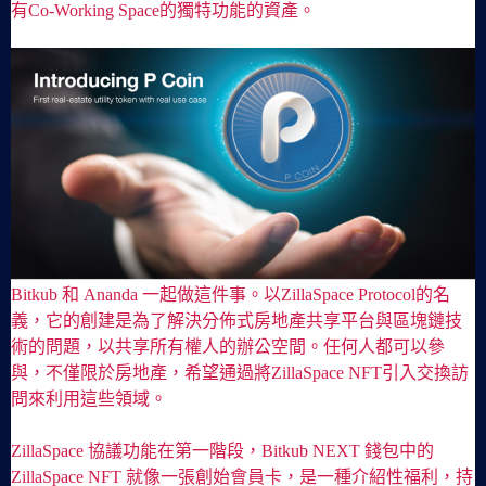
有Co-Working Space的獨特功能的資產。
Bitkub 和 Ananda 一起做這件事。以ZillaSpace Protocol的名
義，它的創建是為了解決分佈式房地產共享平台與區塊鏈技
術的問題，以共享所有權人的辦公空間。任何人都可以參
與，不僅限於房地產，希望通過將ZillaSpace NFT引入交換訪
問來利用這些領域。
ZillaSpace 協議功能在第一階段，Bitkub NEXT 錢包中的
ZillaSpace NFT 就像一張創始會員卡，是一種介紹性福利，持