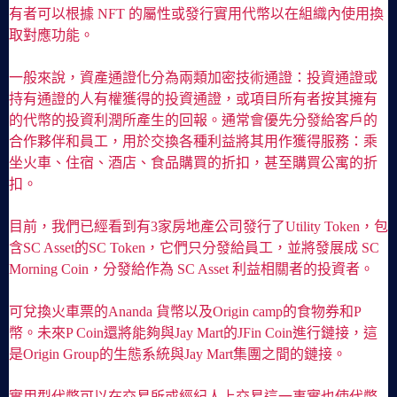
有者可以根據 NFT 的屬性或發行實用代幣以在組織內使用換
取對應功能。
一般來說，資產通證化分為兩類加密技術通證：投資通證或
持有通證的人有權獲得的投資通證，或項目所有者按其擁有
的代幣的投資利潤所產生的回報。通常會優先分發給客戶的
合作夥伴和員工，用於交換各種利益將其用作獲得服務：乘
坐火車、住宿、酒店、食品購買的折扣，甚至購買公寓的折
扣。
目前，我們已經看到有3家房地產公司發行了Utility Token，包
含SC Asset的SC Token，它們只分發給員工，並將發展成 SC
Morning Coin，分發給作為 SC Asset 利益相關者的投資者。
可兌換火車票的Ananda 貨幣以及Origin camp的食物券和P
幣。未來P Coin還將能夠與Jay Mart的JFin Coin進行鏈接，這
是Origin Group的生態系統與Jay Mart集團之間的鏈接。
實用型代幣可以在交易所或經紀人上交易這一事實也使代幣