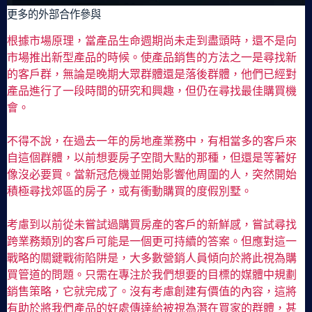
更多的外部合作參與
根據市場原理，當產品生命週期尚未走到盡頭時，還不是向
市場推出新型產品的時候。使產品銷售的方法之一是尋找新
的客戶群，無論是晚期大眾群體還是落後群體，他們已經對
產品進行了一段時間的研究和興趣，但仍在尋找最佳購買機
會。
不得不說，在過去一年的房地產業務中，有相當多的客戶來
自這個群體，以前想要房子空間大點的那種，但還是等著好
像沒必要買。當新冠危機並開始影響他周圍的人，突然開始
積極尋找郊區的房子，或有衝動購買的度假別墅。
考慮到以前從未嘗試過購買房產的客戶的新鮮感，嘗試尋找
跨業務類別的客戶可能是一個更可持續的答案。但應對這一
戰略的關鍵戰術陷阱是，大多數營銷人員傾向於將此視為購
買管道的問題。只需在專注於我們想要的目標的媒體中規劃
銷售策略，它就完成了。沒有考慮創建有價值的內容，這將
有助於將我們產品的好處傳達給被視為潛在買家的群體，甚