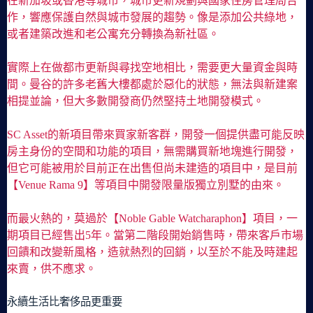
在新加坡或香港等城市，城市更新規劃與國家住房管理局合
作，響應保護自然與城市發展的趨勢。像是添加公共綠地，
或者建築改進和老公寓充分轉換為新社區。
實際上在做都市更新與尋找空地相比，需要更大量資金與時
間。曼谷的許多老舊大樓都處於惡化的狀態，無法與新建案
相提並論，但大多數開發商仍然堅持土地開發模式。
SC Asset的新項目帶來買家新客群，開發一個提供盡可能反映
房主身份的空間和功能的項目，無需購買新地塊進行開發，
但它可能被用於目前正在出售但尚未建造的項目中，是目前
【Venue Rama 9】等項目中開發限量版獨立別墅的由來。
而最火熱的，莫過於【Noble Gable Watcharaphon】項目，一
期項目已經售出5年。當第二階段開始銷售時，帶來客戶市場
回饋和改變新風格，造就熱烈的回銷，以至於不能及時建起
來賣，供不應求。
永續生活比奢侈品更重要