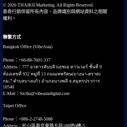
© 2026 THAIKII Marketing. All Rights Reserved.
泰奇行銷保留所有內容、品牌識別與網站資料之相關
權利。
聯繫方式
Bangkok Office (VibeAsia)
Phone：+66-88-7601-337
Address：777 อาคารดับบลิวเอชเอ ทาวเวอร์ ชั้นที่ 9
ห้องเลขที่ 932 หมู่ที่ 13 ถนนเทพรัตน(บางนา-ตราด)
กม.7 ตำบลบางแก้ว อำเภอบางพลี จ.สมุทรปราการ
10540
E-Mail：Sicilia@vibeasiadigital.com
Taipei Office
Phone：+886-2-2748-5088
Address：松山區南京東路五段188號6樓-5