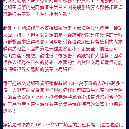
的交易協議，提供穩定的貨幣服務。但實際上，開發商無法
從加密貨幣的更高價值中受益。因為幾乎所有人都將加密貨
幣轉換為泰銖，再進行相關付款。
此外，泰國法律尚不支持加密貨幣，無法像其他資產一樣記
入公司賬戶，但可以肯定的是，從跨部門銷售中獲得的新客
戶群數量中獲得機會，可以吸引從投資加密貨幣獲利的人來
購買房地產。因為這是一種風險更小、更安全、價值更可持
續的資產，雖然流動性低了很多倍。緊跟投資大趨勢，因為
很多人認為在不久的將來，泰國的加密貨幣交易者數量可能
會超過證券交易所的股票交易賬戶。
每年通過交易加密貨幣賺取超過 1000 萬泰銖的人越來越多。
這些人很可能成為無需從銀行借錢即可購買房地產的巨大潛
力的目標受眾。此外，投資者還將風險從加密貨幣組合分散
到了房地產，這個潛在數字比曼谷現在待售的公寓單位總數
還多！
無論是轉換為ZillaSpace等NFT類型的加密貨幣，還是透過具