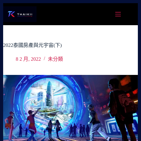
跳
至
主
要
內
容
2022泰國房產與元宇宙(下)
8 2 月, 2022
未分類