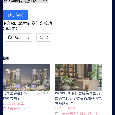
下方顯示綠框即為傳送成功
分享此文：
Facebook
X
相關
【泰國房產】Whizdom COEX
PAÑPURI 為什麼成為泰國高
捷運共構宅
端香氛代表？從曼谷精品香氛
28 11 月, 2022
看品牌定位
在「未分類」中
29 7 月, 2026
在「泰國知名品牌介紹」中