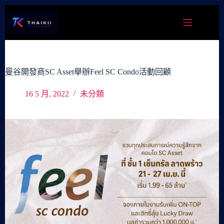
跳
至
主
要
內
容
曼谷開發商SC Asset舉辦Feel SC Condo活動回顧
16 5 月, 2022
未分類