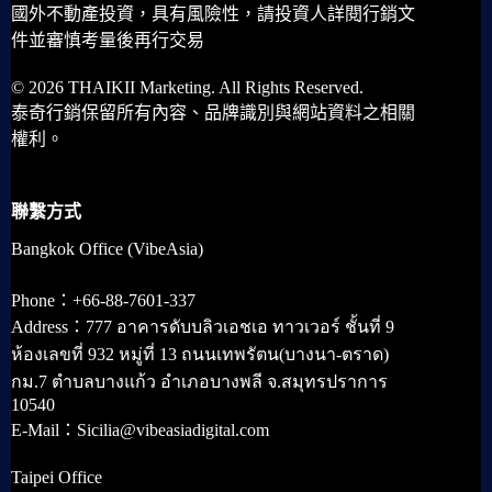
國外不動產投資，具有風險性，請投資人詳閱行銷文
件並審慎考量後再行交易
© 2026 THAIKII Marketing. All Rights Reserved.
泰奇行銷保留所有內容、品牌識別與網站資料之相關
權利。
聯繫方式
Bangkok Office (VibeAsia)
Phone：+66-88-7601-337
Address：777 อาคารดับบลิวเอชเอ ทาวเวอร์ ชั้นที่ 9
ห้องเลขที่ 932 หมู่ที่ 13 ถนนเทพรัตน(บางนา-ตราด)
กม.7 ตำบลบางแก้ว อำเภอบางพลี จ.สมุทรปราการ
10540
E-Mail：Sicilia@vibeasiadigital.com
Taipei Office