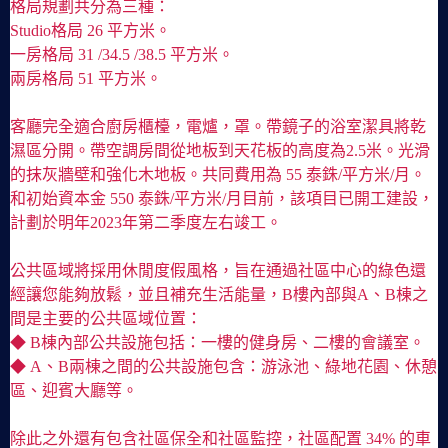
格局規劃共分為三種：
Studio格局 26 平方米。
一房格局 31 /34.5 /38.5 平方米。
兩房格局 51 平方米。
客廳完全適合廚房櫃檯，電爐，罩。帶鏡子的浴室潔具將乾
濕區分開。帶空調房間從地板到天花板的高度為2.5米。光滑
的抹灰牆壁和強化木地板。共同費用為 55 泰銖/平方米/月。
和初始資本金 550 泰銖/平方米/月目前，該項目已開工建設，
計劃於明年2023年第二季度左右竣工。
公共區域將採用休閒度假風格，旨在通過社區中心的綠色還
經讓您能夠放鬆，並且補充生活能量，B樓內部與A、B棟之
間是主要的公共區域位置：
◆ B棟內部公共設施包括：一樓的健身房、二樓的會議室。
◆ A、B兩棟之間的公共設施包含：游泳池、綠地花園、休憩
區、迎賓大廳等。
除此之外還有包含社區保全和社區監控，社區配置 34% 的車