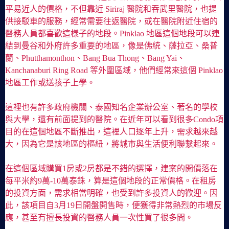
平易近人的價格，不但靠近 Siriraj 醫院和吞武里醫院，也提
供接駁車的服務，經常需要往返醫院，或在醫院附近住宿的
醫務人員都喜歡這樣子的地段。Pinklao 地區這個地段可以連
結到曼谷和外府許多重要的地區，像是佛統、薩拉亞、桑普
蘭、Phutthamonthon、Bang Bua Thong、Bang Yai、
Kanchanaburi Ring Road 等外圍區域，他們經常來這個 Pinklao
地區工作或送孩子上學。
這裡也有許多政府機關、泰國知名企業辦公室、著名的學校
與大學，還有前面提到的醫院。在近年可以看到很多Condo項
目的在這個地區不斷推出，這裡人口逐年上升，需求越來越
大，因為它是該地區的樞紐，將城市與生活便利聯繫起來。
在這個區域購買1房或2房都是不錯的選擇，建案的開價落在
每平米約9萬-10萬泰銖，算是這個地段的正常價格。在租房
的投資方面，需求相當明確，也受到許多投資人的歡迎。因
此，該項目自3月19日開盤開售時，便獲得非常熱烈的市場反
應，甚至有擅長投資的醫務人員一次性買了很多間。