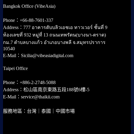
Bangkok Office (VibeAsia)
Phone：+66-88-7601-337
Address：777 อาคารดับบลิวเอชเอ ทาวเวอร์ ชั้นที่ 9
ห้องเลขที่ 932 หมู่ที่ 13 ถนนเทพรัตน(บางนา-ตราด)
กม.7 ตำบลบางแก้ว อำเภอบางพลี จ.สมุทรปราการ
10540
E-Mail：Sicilia@vibeasiadigital.com
Taipei Office
Phone：+886-2-2748-5088
Address：松山區南京東路五段188號6樓-5
E-Mail：service@thaikii.com
服務地區：台灣｜泰國｜中國市場