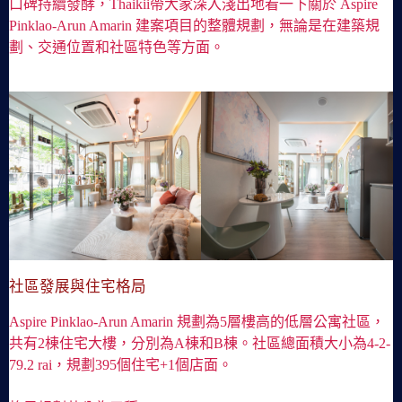
口碑持續發酵，Thaikii帶大家深入淺出地看一下關於 Aspire
Pinklao-Arun Amarin 建案項目的整體規劃，無論是在建築規
劃、交通位置和社區特色等方面。
社區發展與住宅格局
Aspire Pinklao-Arun Amarin 規劃為5層樓高的低層公寓社區，
共有2棟住宅大樓，分別為A棟和B棟。社區總面積大小為4-2-
79.2 rai，規劃395個住宅+1個店面。