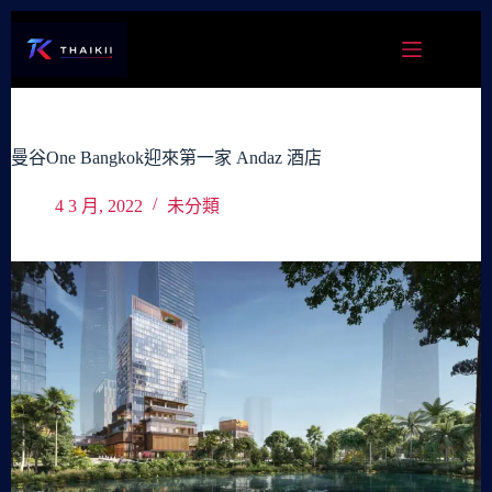
跳
至
主
要
內
容
曼谷One Bangkok迎來第一家 Andaz 酒店
4 3 月, 2022
未分類