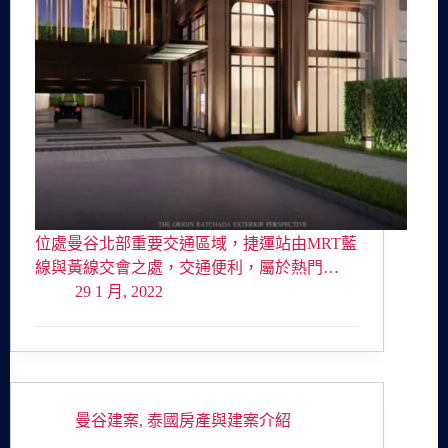
位處曼谷北部重要交通區域，捷運站由MRT藍
線與黃線交會之處，交通便利，屬於熱門…
29 1 月, 2022
曼谷建案
,
泰國房產與建案介紹