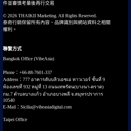
件並審慎考量後再行交易
© 2026 THAIKII Marketing. All Rights Reserved.
泰奇行銷保留所有內容、品牌識別與網站資料之相關
權利。
聯繫方式
Bangkok Office (VibeAsia)
Phone：+66-88-7601-337
Address：777 อาคารดับบลิวเอชเอ ทาวเวอร์ ชั้นที่ 9
ห้องเลขที่ 932 หมู่ที่ 13 ถนนเทพรัตน(บางนา-ตราด)
กม.7 ตำบลบางแก้ว อำเภอบางพลี จ.สมุทรปราการ
10540
E-Mail：Sicilia@vibeasiadigital.com
Taipei Office