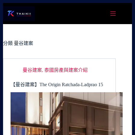
跳
至
主
要
內
容
分類
曼谷建案
曼谷建案
,
泰國房產與建案介紹
【曼谷建案】The Origin Ratchada-Ladprao 15