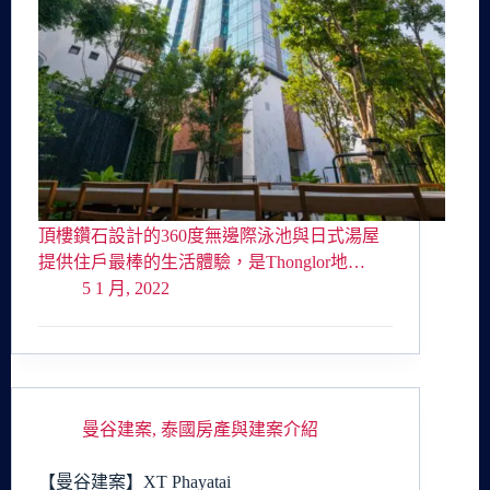
頂樓鑽石設計的360度無邊際泳池與日式湯屋
提供住戶最棒的生活體驗，是Thonglor地…
5 1 月, 2022
曼谷建案
,
泰國房產與建案介紹
【曼谷建案】XT Phayatai