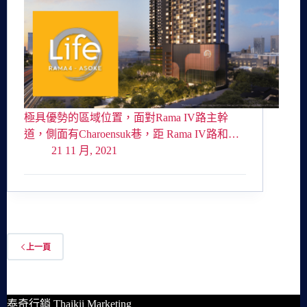
極具優勢的區域位置，面對Rama IV路主幹
道，側面有Charoensuk巷，距 Rama IV路和…
21 11 月, 2021
上一頁
泰奇行銷 Thaikii Marketing