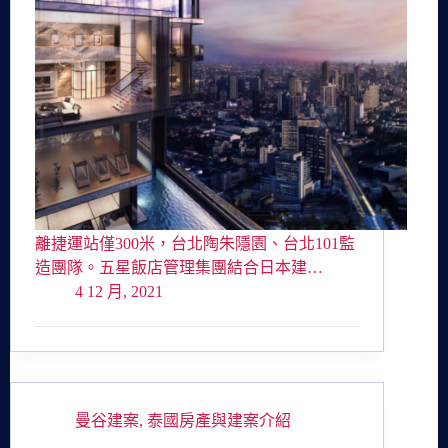
離捷運站僅300米，台北陶朱隱園、台北101監
造團隊。五星飯店管理集團結合日本建…
4 12 月, 2021
曼谷建案
,
泰國房產與建案介紹