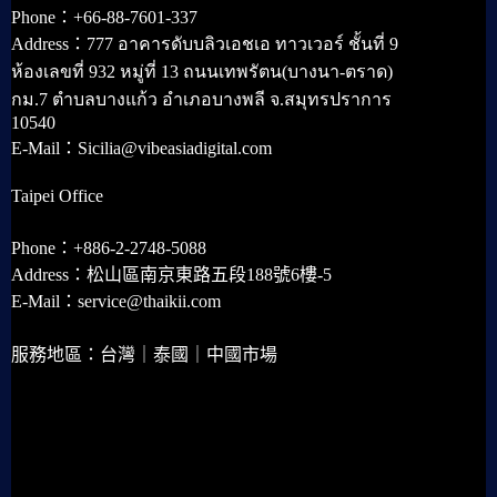
Phone：+66-88-7601-337
Address：777 อาคารดับบลิวเอชเอ ทาวเวอร์ ชั้นที่ 9
ห้องเลขที่ 932 หมู่ที่ 13 ถนนเทพรัตน(บางนา-ตราด)
กม.7 ตำบลบางแก้ว อำเภอบางพลี จ.สมุทรปราการ
10540
E-Mail：Sicilia@vibeasiadigital.com
Taipei Office
Phone：+886-2-2748-5088
Address：松山區南京東路五段188號6樓-5
E-Mail：service@thaikii.com
服務地區：台灣｜泰國｜中國市場