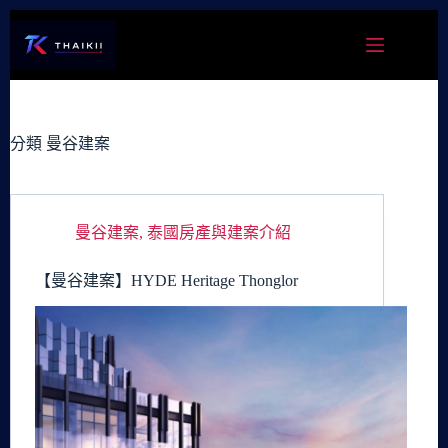
跳
至
主
要
內
容
分類
曼谷建案
曼谷建案
,
泰國房產與建案介紹
【曼谷建案】HYDE Heritage Thonglor