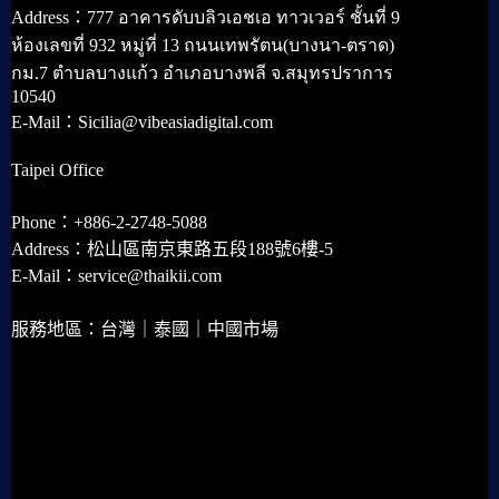
Address：777 อาคารดับบลิวเอชเอ ทาวเวอร์ ชั้นที่ 9
ห้องเลขที่ 932 หมู่ที่ 13 ถนนเทพรัตน(บางนา-ตราด)
กม.7 ตำบลบางแก้ว อำเภอบางพลี จ.สมุทรปราการ
10540
E-Mail：Sicilia@vibeasiadigital.com
Taipei Office
Phone：+886-2-2748-5088
Address：松山區南京東路五段188號6樓-5
E-Mail：service@thaikii.com
服務地區：台灣｜泰國｜中國市場