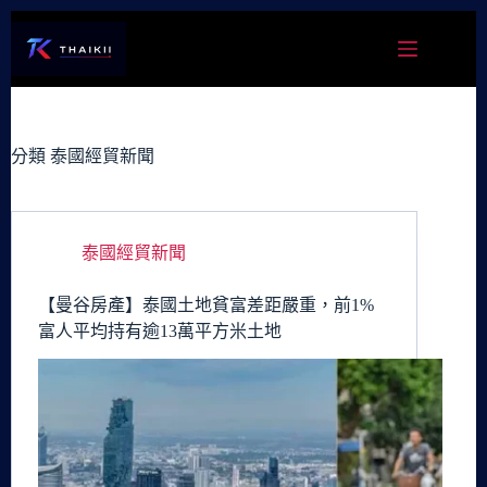
跳
至
主
要
內
容
分類
泰國經貿新聞
泰國經貿新聞
【曼谷房產】泰國土地貧富差距嚴重，前1%
富人平均持有逾13萬平方米土地