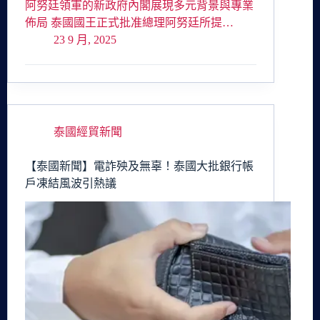
阿努廷領軍的新政府內閣展現多元背景與專業
佈局 泰國國王正式批准總理阿努廷所提…
23 9 月, 2025
泰國經貿新聞
【泰國新聞】電詐殃及無辜！泰國大批銀行帳
戶凍結風波引熱議