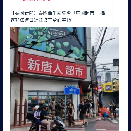
【泰國新聞】泰國衛生部突查「中國超市」 揭
露非法進口鏈並誓言全面整頓