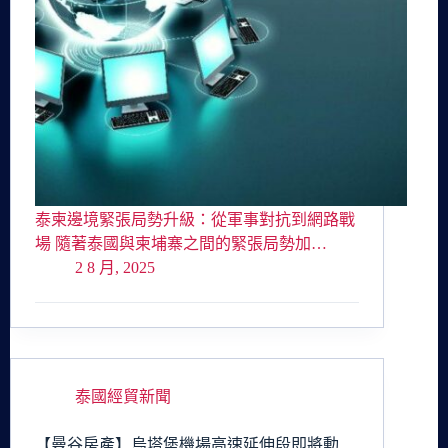
泰柬邊境緊張局勢升級：從軍事對抗到網路戰
場 隨著泰國與柬埔寨之間的緊張局勢加…
2 8 月, 2025
泰國經貿新聞
【曼谷房產】烏塔堡機場高速延伸段即將動