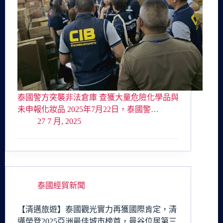
泰國警方突襲非法倉庫 查獲大量危險化學品與
未申報化妝品 2025年7月22日，泰國警…
27 7 月, 2025
泰國經貿新聞
【清邁旅遊】泰國觀光實力再獲國際肯定，清
邁榮登2025亞洲最佳城市榜首，曼谷位居第三