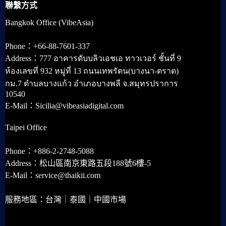
聯繫方式
Bangkok Office (VibeAsia)
Phone：+66-88-7601-337
Address：777 อาคารดับบลิวเอชเอ ทาวเวอร์ ชั้นที่ 9
ห้องเลขที่ 932 หมู่ที่ 13 ถนนเทพรัตน(บางนา-ตราด)
กม.7 ตำบลบางแก้ว อำเภอบางพลี จ.สมุทรปราการ
10540
E-Mail：Sicilia@vibeasiadigital.com
Taipei Office
Phone：+886-2-2748-5088
Address：松山區南京東路五段188號6樓-5
E-Mail：service@thaikii.com
服務地區：台灣｜泰國｜中國市場