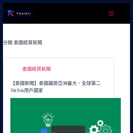
跳
至
主
要
內
容
分類
泰國經貿新聞
泰國經貿新聞
【泰國新聞】泰國躍居亞洲最大、全球第二
TikTok用戶國家