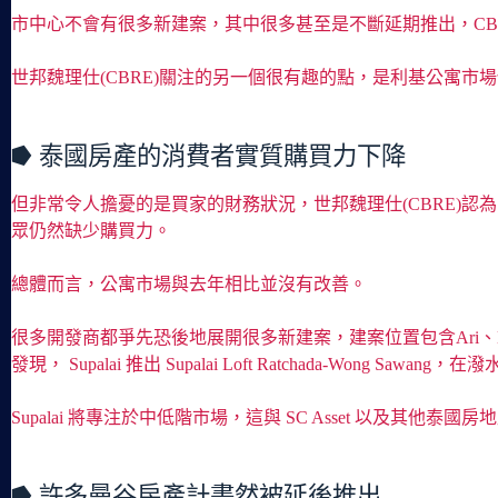
市中心不會有很多新建案，其中很多甚至是不斷延期推出，CBR
世邦魏理仕(CBRE)關注的另一個很有趣的點，是利基公寓市
⭓ 泰國房產的消費者實質購買力下降
但非常令人擔憂的是買家的財務狀況，世邦魏理仕(CBRE)認
眾仍然缺少購買力。
總體而言，公寓市場與去年相比並沒有改善。
很多開發商都爭先恐後地展開很多新建案，建案位置包含Ari、Ba
發現， Supalai 推出 Supalai Loft Ratchada-Wong Saw
Supalai 將專注於中低階市場，這與 SC Asset 以及其他泰
⭓ 許多曼谷房產計畫然被延後推出