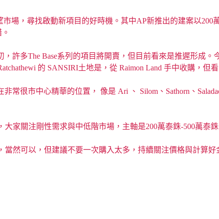
還在觀望市場，尋找啟動新項目的好時機。其中AP新推出的建案以200萬泰
不錯。
許多The Base系列的項目將開賣，但目前看來是推遲形成。今年僅
hathewi 的 SANSIRI土地是，從 Raimon Land 手中
中心精華的位置， 像是 Ari 、 Silom、Sathorn、Sala
關注剛性需求與中低階市場，主軸是200萬泰銖-500萬泰銖的
產，當然可以，但建議不要一次購入太多，持續關注價格與計算好