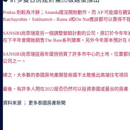
Pruksa 則較為冷靜；Ananda還沒開始動作，而 AP 可能
Ratchayothin、Sukhumvit – Rama 4和On Nut應該都可以賣得
SANSIRI尚思瑞是另一個調整營銷計劃的公司，原訂於今年年初，
在下半年會開始銷售The Base系列建案。另外今年原本預計在 Ratc
SANSIRI尚思瑞這兩年還悄悄買了許多市中心的土地，位置都在非常很市
公司之一。
總之，大多數的泰國房地產開發商還不太敢推出高端住宅項目，大家
最後，有許多人問在2022是否仍然可以投資泰國或曼谷的房
資料來源
；
更多泰國房產新聞