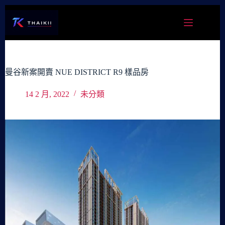
跳
至
主
要
內
容
曼谷新案開賣 NUE DISTRICT R9 樣品房
14 2 月, 2022
未分類