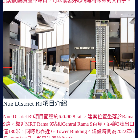
此期間購買並不昂貴，可以懷著好心情等待未來的大日子。
Nue District R9項目介紹
Nue District R9項目面積約6-0-90.8 rai.，建案位置坐落於Rama
9路，靠近MRT Rama 9站和Central Rama 9百貨，距離3號出口
僅180米，同時也靠近 G Tower Building。建設時間為2022年6