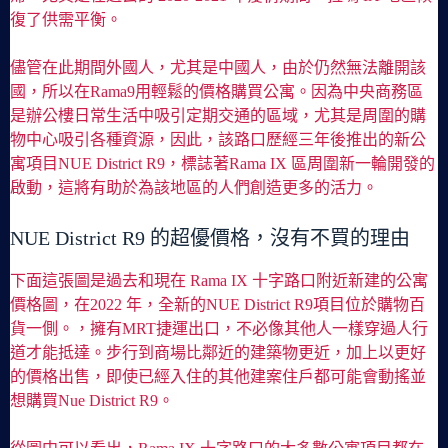
復了供需平衡。
儘管在此期間外國人，尤其是中國人，由於仍然無法離開該
國，所以在Rama9用輕鬆的價格購買公寓。因為中央商務區
是辦公樓日常生活中吸引定期交通的區域，尤其是周圍的購
物中心吸引各種資源，因此，該路口歷經三年後推出的新公
寓項目NUE District R9，標誌著Rama IX 區周圍新一輪開發的
啟動，這將有助於為該地區的人們創造更多的活力。
NUE District R9 的超優價格，沒有不買的理由
下面這張圖是過去和現在 Rama IX 十字路口附近新建的公寓
價格圖，在2022 年，全新的NUE District R9項目位於購物百
貨一側。，擁有MRT捷運出口，不必像其他人一樣穿過人行
道才能抵達。步行到商場比鄰近的建築物更近，加上以更好
的價格出售，即使已經入住的其他建案住戶都可能會動搖並
想購買Nue District R9。