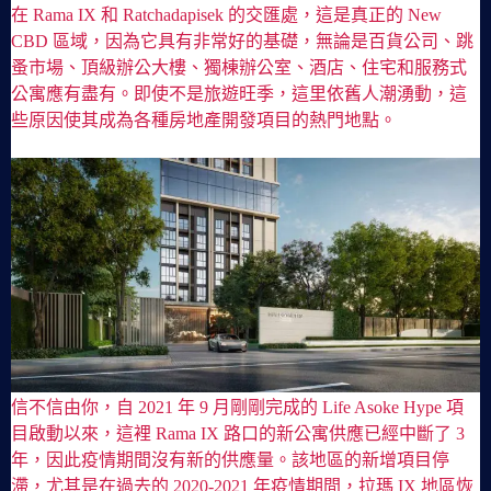
在 Rama IX 和 Ratchadapisek 的交匯處，這是真正的 New
CBD 區域，因為它具有非常好的基礎，無論是百貨公司、跳
蚤市場、頂級辦公大樓、獨棟辦公室、酒店、住宅和服務式
公寓應有盡有。即使不是旅遊旺季，這里依舊人潮湧動，這
些原因使其成為各種房地產開發項目的熱門地點。
信不信由你，自 2021 年 9 月剛剛完成的 Life Asoke Hype 項
目啟動以來，這裡 Rama IX 路口的新公寓供應已經中斷了 3
年，因此疫情期間沒有新的供應量。該地區的新增項目停
滯，尤其是在過去的 2020-2021 年疫情期間，拉瑪 IX 地區恢