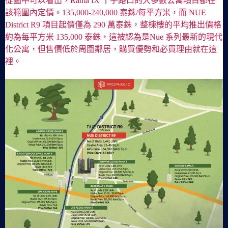
從圖中可以看出，Rama IX 十字路口的大多數公寓項目都在
該範圍內定價。135,000-240,000 泰銖/每平方米，而 NUE
District R9 項目起價僅為 290 萬泰銖，整棟樓的平均推出價格
約為每平方米 135,000 泰銖，這被認為是Nue 系列最新的現代
化公寓，但售價低於周圍鄰居，購買優勢和必買理由就在這
裡。