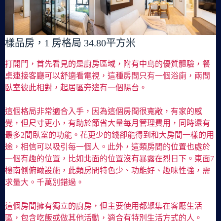
樣品房，1 房格局 34.80平方米
打開門，首先看見的是廚房區域，附有中島的優質體驗，餐
桌連接客廳可以舒適看電視，這種房間只有一個浴廁，兩間
臥室彼此相對，起居區旁邊有一個陽台。
這個格局非常適合入手，因為這個房間很寬敞，有家的感
覺，但尺寸更小，有助於節省大量每月管理費用，同時還有
最多2間臥室的功能。花更少的錢卻能得到和大房間一樣的用
途，相信可以吸引每一個人。此外，這類房間的位置也處於
一個有趣的位置，比如北面的位置沒有暴露在烈日下。東面7
樓南側俯瞰設施，此類房間特色少、功能好、趣味性強，需
求量大。千萬別錯過。
這個房間擁有獨立的廚房，但主要使用都聚集在客廳生活
區，包含吃飯或做其他活動，適合有特別生活方式的人。