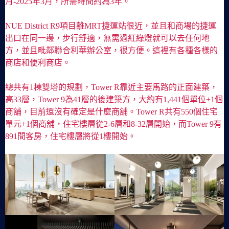
月-2025年3月，所需時間約為3年。
NUE District R9項目離MRT捷運站很近，並且和商場的捷運
出口在同一邊，步行舒適，無需過紅綠燈就可以去任何地
方，並且毗鄰聯合利華辦公室，很方便。這裡有各種各樣的
商店和便利商店。
總共有1棟雙塔的規劃，Tower R靠近主要馬路的正面建築，
高33層，Tower 9為41層的後建築方，大約有1,441個單位+1個
商舖，目前還沒有確定是什麼商舖。Tower R共有550個住宅
單元+1個商舖，住宅樓層從2-6層和8-32層開始，而Tower 9有
891間客房，住宅樓層將從1樓開始。