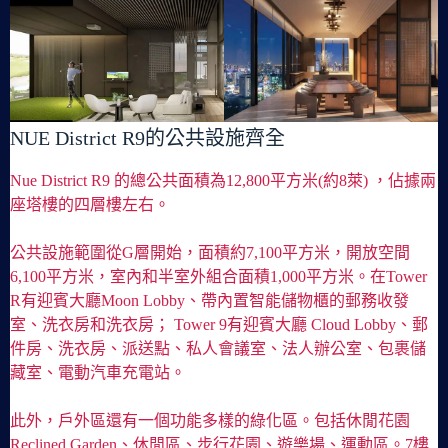
NUE District R9的公共設施齊全
Nue District R9 的總公共面積為12,800平方米(約8萊) ，佔據兩
座塔樓的四層樓左右。
公共設施範圍從G層開始，面積約7,100平方米，開放空間
6,100平方米，室內和半室外組合面積1,000平方米。在Tower
R有迎賓大廳Moon Lobby、帶內置智能儲物櫃的郵務收發
室、洗衣房和洗衣房； Tower 9有迎賓大廳 Cloud Lobby、郵
件房、洗衣房、派送點、私人會議室、法人辦公室、包裹儲
藏室、電動汽車充電站。
此外，戶外區還有一個功能多樣的綠化區。包括休閒花園
Reclined Garden、休閒區、步行花園、遊樂場、運動區。7樓