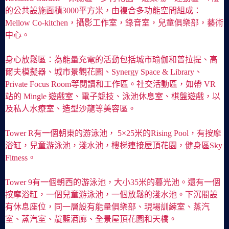
的公共設施面積3000平方米，由複合多功能空間組成：
Mellow Co-kitchen，攝影工作室，錄音室，兒童俱樂部，藝術
中心。
身心放鬆區：為能量充電的活動包括城市瑜伽和普拉提、高
爾夫模擬器、城市景觀花園、Synergy Space & Library、
Private Focus Room等閱讀和工作區。社交活動區，如帶 VR
站的 Mingle 遊戲室、電子競技、泳池休息室、棋盤遊戲，以
及私人水療室、造型沙龍等美容區。
Tower R有一個朝東的游泳池， 5×25米的Rising Pool，有按摩
浴缸，兒童游泳池，淺水池，樓梯連接屋頂花園，健身區Sky
Fitness。
Tower 9有一個朝西的游泳池，大小35米的暮光池。還有一個
按摩浴缸，一個兒童游泳池，一個放鬆的淺水池。下沉閣設
有休息座位，同一層設有能量俱樂部、現場訓練室、蒸汽
室、蒸汽室、靛藍酒廊、全景屋頂花園和天橋。