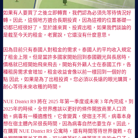
如果有人要買了之後立即轉賣，我們認為必須先等待情況好
轉。因此，這個地方適合長期投資，因為這裡的位置基礎一
切都已經很好了。至於誰來買、投資出租，如果我們談論的
是截至今天的租金，老實說，它還沒有什麼意思。
因為目前只有泰國人對租金的需求。泰國人的平均收入規定
了租金上限。但是當許多國家開始回到泰國觀光與長居時，
價格就已經開始飛來飛去，開始有外籍人士在泰國工作，各
種租房需求會增加，租金收益會像以前一樣回到一個好的
點 因此，如果是為了出租投資。您必須以長遠的眼光購買，
耐心等待未來收穫的時間。
NUE District R9 將在 2025 年第一季度或未來 3 年內完成。到
2025年的時候，全世界應該以更好的條件開放商業人口流
動。病毒有一種適應性，它會變異，使宿主不死，病毒本身
想在宿主體內呆很長時間，因為病毒自然也要生存。因此，
在購買 NUE District R9 公寓時，還有時間等待世界復甦。在