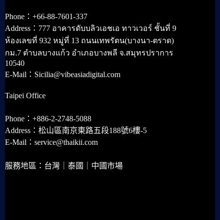
Phone：+66-88-7601-337
Address：777 อาคารดับบลิวเอชเอ ทาวเวอร์ ชั้นที่ 9
ห้องเลขที่ 932 หมู่ที่ 13 ถนนเทพรัตน(บางนา-ตราด)
กม.7 ตำบลบางแก้ว อำเภอบางพลี จ.สมุทรปราการ
10540
E-Mail：Sicilia@vibeasiadigital.com
Taipei Office
Phone：+886-2-2748-5088
Address：松山區南京東路五段188號6樓-5
E-Mail：service@thaikii.com
服務地區：台灣｜泰國｜中國市場