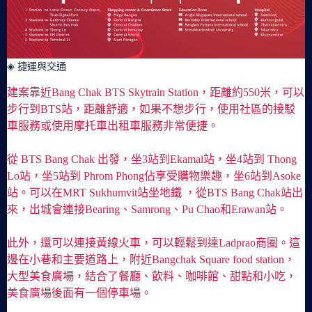
◈ 捷運與交通
建案靠近Bang Chak BTS Skytrain Station，距離約550米，可以
步行到BTS站，距離舒適，如果不想步行，使用社區的接駁
車服務或使用摩托車出租車服務非常便捷。
從 BTS Bang Chak 出發，坐3站到Ekamai站，坐4站到 Thong
Lo站，坐5站到 Phrom Phong佔享受購物樂趣，坐6站到Asoke
站。可以在MRT Sukhumvit站坐地鐵 ，從BTS Bang Chak站出
來，出城會連接Bearing、Samrong、Pu Chao和Erawan站。
此外，還可以連接黃線火車，可以輕鬆到達Ladprao商圈。這
邊在小巷和主要道路上，附近Bangchak Square food station，
大型美食廣場，結合了餐廳、飲料、咖啡館、甜點和小吃，
美食廣場後面有一個停車場。