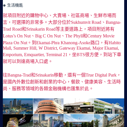
◈ 生活機能
就項目附近的購物中心、大賣場、社區商場、生鮮市場而
言，可選擇的非常多。大部分位於Sukhumvit Road、Bangna-
Trad Road和Srinakarin Road等主要道路上，項目附近將有
Lotus’s On Nut、Big C On Nut、The Phyll和Century Movie
Plaza On Nut。到Ekamai-Phra Khanong-Asoke路口，有Habito
Mall, Summer Hill, W District, Gateway Ekamai, Major Ekamai,
Emporium, Emquartier, Terminal 21，坐BTS很方便，到站下車
就可以到達商場入口處。
往Bangna-Trad和Srinakarin移動，還有一個True Digital Park，
是國內外數位創新和創業的中心，餐飲、健康美容、生活時
尚、服務等領域的各類金融機構也匯集於此。