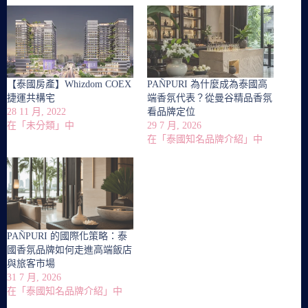
【泰國房產】Whizdom COEX
PAÑPURI 為什麼成為泰國高
捷運共構宅
端香氛代表？從曼谷精品香氛
28 11 月, 2022
看品牌定位
在「未分類」中
29 7 月, 2026
在「泰國知名品牌介紹」中
PAÑPURI 的國際化策略：泰
國香氛品牌如何走進高端飯店
與旅客市場
31 7 月, 2026
在「泰國知名品牌介紹」中