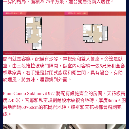
一房的格局，面積25.75平方米，適合獨居或兩人居住。
開門就是客廳，配備有沙發、電視架和雙人餐桌。旁邊是臥
室，由三段推拉玻璃門隔開，臥室內可容納一張5尺床和全套
標準家具，右手邊是封閉式廚房和衛生間，具有陽台，有助
於通風，將氣味、煙霧排到外面。
Plum Condo Sukhumvit 97.1將配有設施齊全的房間，天花板高
度2.45米，客廳和臥室規劃鋪設木紋複合地磚，厚度8mm。廚
房地面鋪60×60cm的花崗岩地磚，牆壁和天花板都會粉刷完
成。