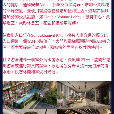
人的健康，通過安裝Air plus系統空氣過濾器，增加公共區域
的新鮮空氣，並使用智能儲物櫃增加便利生活。還有許多非
常加分的公共設施，如 Double Volume Lobby、健身中心、桑
拿浴室、電影休息室、花園和接駁車服務。
建案出入口位在Soi Sukhumvit 97/1，擁有人車分道的獨立出
入口通道，保安24小時值守。大門和電梯廳明確地將AB棟分
開，而主要設施位於B樓，兩棟樓的居民可以共同使用。
社區游泳池是一個室外海水游泳池，長度達 25 米，能夠舒適
地游泳或進行認真的鍛煉，泳池旁設有帶 4 張日光浴床的淺
水池，供您休閒和享受日光浴。