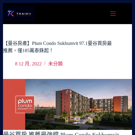
跳
至
主
要
內
容
【曼谷房產】Plum Condo Sukhumvit 97.1曼谷買房最
推薦，僅185萬泰銖起！
8 12 月, 2022
未分類
曼谷買房 推薦最強檔 Plum Condo Sukhumvit