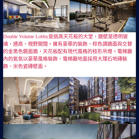
Double Volume Lobby是挑高天花板的大堂，牆壁是透明玻
璃，通高，視野開闊。擁有豪華的裝飾、棕色調牆面與交替
的金黑色鏡面牆，天花板配有現代風格的枝形吊燈。電梯廳
內的氣氛以豪華風格裝飾，電梯廳地面採用大理石地磚裝
飾、米色瓷磚壁面。