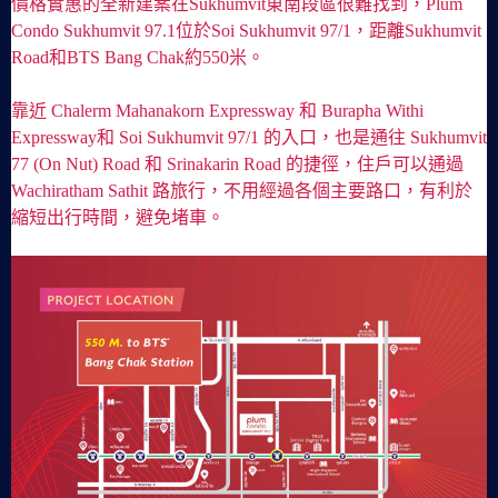
價格實惠的全新建案在Sukhumvit東南段區很難找到，Plum
Condo Sukhumvit 97.1位於Soi Sukhumvit 97/1，距離Sukhumvit
Road和BTS Bang Chak約550米。
靠近 Chalerm Mahanakorn Expressway 和 Burapha Withi
Expressway和 Soi Sukhumvit 97/1 的入口，也是通往 Sukhumvit
77 (On Nut) Road 和 Srinakarin Road 的捷徑，住戶可以通過
Wachiratham Sathit 路旅行，不用經過各個主要路口，有利於
縮短出行時間，避免堵車。