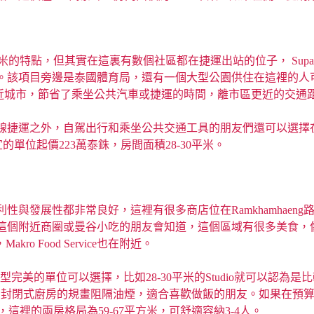
點是捷運站0米的特點，但其實在這裏有數個社區都在捷運出站的位子， Supala
是泰國體育局，還有一個大型公園供住在這裡的人可以四處走走。此外，與 
個地方更靠近城市，節省了乘坐公共汽車或捷運的時間，離市區更近的交
之外，自駕出行和乘坐公共交通工具的朋友們還可以選擇在 Khlon
勢，最便宜的單位起價223萬泰銖，房間面積28-30平米。
展性都非常良好，這裡有很多商店位在Ramkhamhaeng路旁邊，
近商圈或曼谷小吃的朋友會知道，這個區域有很多美食，像是有SAT 
 Food Service也在附近。
面，有非常多種戶型完美的單位可以選擇，比如28-30平米的Studio就
有封閉式廚房的規畫阻隔油煙，適合喜歡做飯的朋友。如果在預算充足的
，這裡的兩房格局為59-67平方米，可舒適容納3-4人。