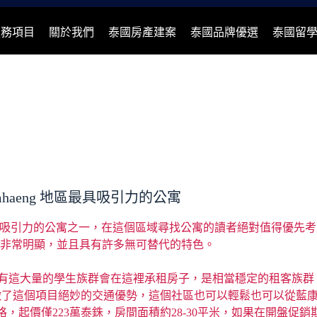
服務項目
關於我們
泰國房產建案
泰國品牌優選
泰國留
amkhamhaeng 地區最具吸引力的公寓
amkhamhaeng 地區最具吸引力的公寓之一，在這個區域尋找公寓的讀
eng 的亮點非常明顯，並且具有許多無可替代的特色。
mark 校區，有這大量的學生族群會在這裡承租房子，是相當穩定的租客族群。此外，
徵了這個項目絕妙的交通優勢，這個社區也可以輕鬆也可以從藍
起價僅223萬泰銖，房間面積約28-30平米，如果在開盤促