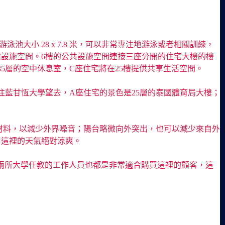
；游泳池大小 28 x 7.8 米，可以非常專注地游泳或者相關訓練，
設施空間。6樓的公共設施空間連接三座分開的住宅大樓的樓
5層的空中休息室，C座住宅將在25樓提供共享生活空間。
藍甘恆大學望去，A座住宅的景色是25層的泰國體育局大樓；
材料，以減少外界噪音；陽台略微向外突出，也可以減少來自外
，這裡的天氣絕對涼爽。
運動客群和在周遭兩所大學任教的工作人員也都是非常適合購買這裡的顧客，這