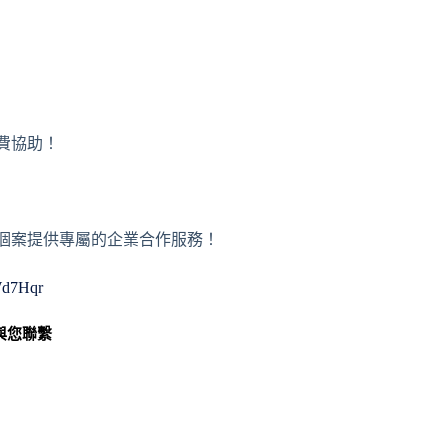
免費協助！
或者個案提供專屬的企業合作服務！
WWd7Hqr
與您聯繫