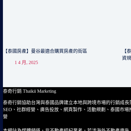
【泰國房產】曼谷最適合購買房產的街區
【泰
資
1 4 月, 2025
泰奇行銷 Thaikii Marketing
泰奇行銷協助台灣與泰國品牌建立本地與跨境市場的行銷成長
SEO、社群經營、廣告投放、網頁製作、活動規劃、泰國市場
營
本網站為媒體頻道，非不動產經紀業者，若涉海外不動產廣告