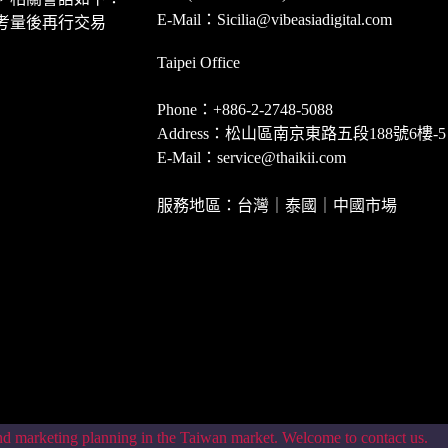
E-Mail：Sicilia@vibeasiadigital.com
考量後再行交易
Taipei Office
Phone：+886-2-2748-5088
Address：松山區南京東路五段188號6樓-5
E-Mail：service@thaikii.com
服務地區：台灣｜泰國｜中國市場
marketing planning in the Taiwan market. Welcome to contact us.