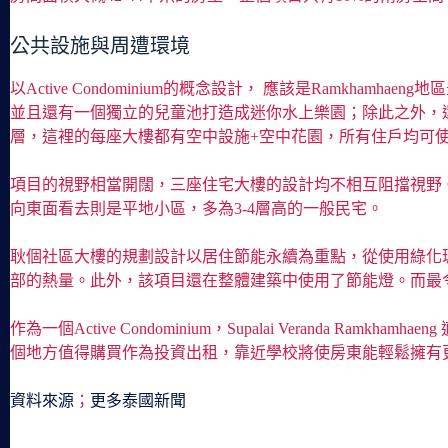
公共設施與周遭環境
以Active Condominium的概念設計， 應該是Ramkh
並且還有一個獨立的兒童池打造成迷你水上樂園；除此之外，
層，這裡的每座大樓都有空中設施+空中花園，所有住戶均可使
項目的視野相當開闊，三座住宅大樓的設計均不相互阻擋視野
向東面看去則是平地小區，多為3-4層高的一般民宅。
耿個社區大樓的規劃設計以居住節能永續為重點，從使用綠化
部的熱量。此外，該項目還在整體建築中使用了節能燈。而最
作為一個Active Condominium，Supalai Vera
個地方值得購買作為投資出租，靠近學校將使房東能輕鬆擁有
資料來源
；
更多泰國新聞