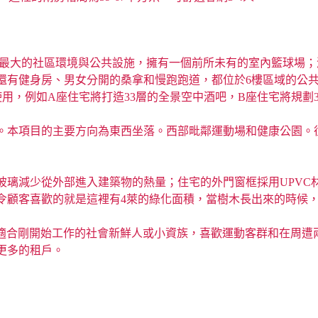
amhaeng地區最大的社區環境與公共設施，擁有一個前所未有的室內籃球場
還有健身房、男女分開的桑拿和慢跑跑道，都位於6樓區域的公共
用，例如A座住宅將打造33層的全景空中酒吧，B座住宅將規劃3
。本項目的主要方向為東西坐落。西部毗鄰運動場和健康公園。往
玻璃減少從外部進入建築物的熱量；住宅的外門窗框採用UPVC
令顧客喜歡的就是這裡有4萊的綠化面積，當樹木長出來的時候
nda Ramkhamhaeng 適合剛開始工作的社會新鮮人或小資族，喜歡
更多的租戶。