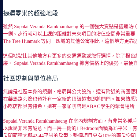
捷運零米的超強地段
雖然 Supalai Veranda Ramkhamhaeng 的一個強大賣
一側。步行就可以上課的距離對未來項目的增值空間非常重要。該項目旁邊
The Tree Huamark 等同一區域的其他公寓相比，這
這個地點比其他地方有更多的交通通勤或旅行選擇，除了橙色線捷運
廉。 Supalai Veranda Ramkhamhaeng 擁有價格上的優
社區規劃與單位格局
無論是社區本身的規劃、格局與公共設施，還有附近的商圈便利性與發
在華馬路旁邊也預計有一家新的頂級超市即將開門。如果熟悉這個附
小吃店都具有特色，還有一家咖啡館是ABAC學生的聚會場所，Makro
Supalai Veranda Ramkhamhaeng 在室內規劃方
以說是非常有誠意。而一房一衛的1 Bedroom面積為35平米，
房間面積大概42-44平米的房型。整個項目只有10%的兩房空間