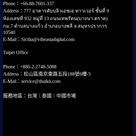
Phone：+66-88-7601-337
Address：777 อาคารดับบลิวเอชเอ ทาวเวอร์ ชั้นที่ 9
ห้องเลขที่ 932 หมู่ที่ 13 ถนนเทพรัตน(บางนา-ตราด)
กม.7 ตำบลบางแก้ว อำเภอบางพลี จ.สมุทรปราการ
10540
E-Mail：Sicilia@vibeasiadigital.com
Taipei Office
Phone：+886-2-2748-5088
Address：松山區南京東路五段188號6樓-5
E-Mail：service@thaikii.com
服務地區：台灣｜泰國｜中國市場