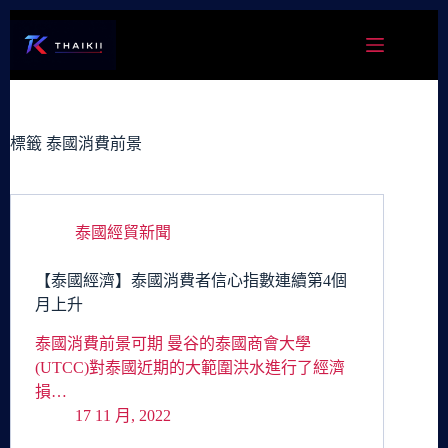
跳
至
主
要
內
容
標籤
泰國消費前景
泰國經貿新聞
【泰國經濟】泰國消費者信心指數連續第4個
月上升
泰國消費前景可期 曼谷的泰國商會大學
(UTCC)對泰國近期的大範圍洪水進行了經濟
損…
17 11 月, 2022