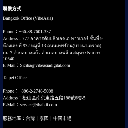
聯繫方式
Bangkok Office (VibeAsia)
Phone：+66-88-7601-337
Address：777 อาคารดับบลิวเอชเอ ทาวเวอร์ ชั้นที่ 9
ห้องเลขที่ 932 หมู่ที่ 13 ถนนเทพรัตน(บางนา-ตราด)
กม.7 ตำบลบางแก้ว อำเภอบางพลี จ.สมุทรปราการ
10540
E-Mail：Sicilia@vibeasiadigital.com
Taipei Office
Phone：+886-2-2748-5088
Address：松山區南京東路五段188號6樓-5
E-Mail：service@thaikii.com
服務地區：台灣｜泰國｜中國市場