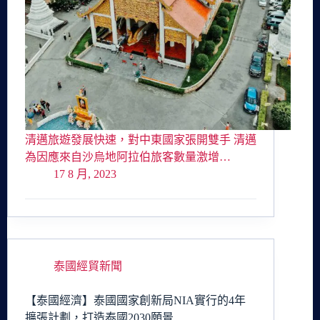
清邁旅遊發展快速，對中東國家張開雙手 清邁
為因應來自沙烏地阿拉伯旅客數量激增…
17 8 月, 2023
泰國經貿新聞
【泰國經濟】泰國國家創新局NIA實行的4年
擴張計劃，打造泰國2030願景