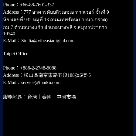
Phone：+66-88-7601-337
Address：777 อาคารดับบลิวเอชเอ ทาวเวอร์ ชั้นที่ 9
ห้องเลขที่ 932 หมู่ที่ 13 ถนนเทพรัตน(บางนา-ตราด)
กม.7 ตำบลบางแก้ว อำเภอบางพลี จ.สมุทรปราการ
10540
E-Mail：Sicilia@vibeasiadigital.com
Taipei Office
Phone：+886-2-2748-5088
Address：松山區南京東路五段188號6樓-5
E-Mail：service@thaikii.com
服務地區：台灣｜泰國｜中國市場