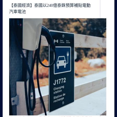
【泰國經濟】泰國以240億泰銖預算補貼電動
汽車電池