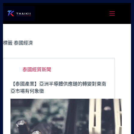
跳
至
主
要
內
容
標籤
泰國經濟
泰國經貿新聞
【泰國產業】亞洲半導體供應鏈的轉變對東南
亞市場有何象徵