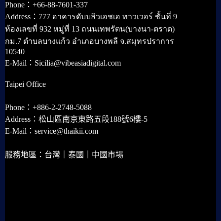
Phone：+66-88-7601-337
Address：777 อาคารดับบลิวเอชเอ ทาวเวอร์ ชั้นที่ 9
ห้องเลขที่ 932 หมู่ที่ 13 ถนนเทพรัตน(บางนา-ตราด)
กม.7 ตำบลบางแก้ว อำเภอบางพลี จ.สมุทรปราการ
10540
E-Mail：Sicilia@vibeasiadigital.com
Taipei Office
Phone：+886-2-2748-5088
Address：松山區南京東路五段188號6樓-5
E-Mail：service@thaikii.com
服務地區：台灣｜泰國｜中國市場