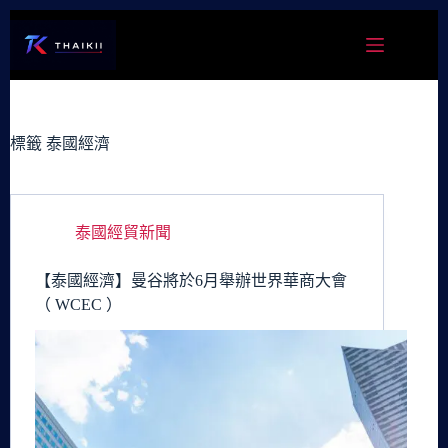
跳
至
主
要
內
容
標籤
泰國經濟
泰國經貿新聞
【泰國經濟】曼谷將於6月舉辦世界華商大會
（ WCEC ）