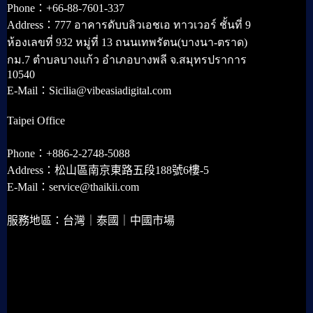
Phone：+66-88-7601-337
Address：777 อาคารดับบลิวเอชเอ ทาวเวอร์ ชั้นที่ 9
ห้องเลขที่ 932 หมู่ที่ 13 ถนนเทพรัตน(บางนา-ตราด)
กม.7 ตำบลบางแก้ว อำเภอบางพลี จ.สมุทรปราการ
10540
E-Mail：Sicilia@vibeasiadigital.com
Taipei Office
Phone：+886-2-2748-5088
Address：松山區南京東路五段188號6樓-5
E-Mail：service@thaikii.com
服務地區：台灣｜泰國｜中國市場