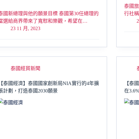
泰國旅
泰國新總理與他的願景目標 泰國第30任總理的
行社
當選給商界帶來了寬慰和樂觀，希望在…
2
23 11 月, 2023
泰國經貿新聞
【泰國經濟】泰國國家創新局NIA實行的4年擴
【泰國
張計劃，打造泰國2030願景
在3.6