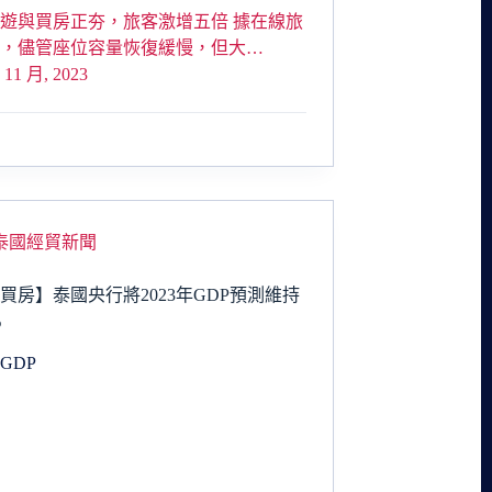
遊與買房正夯，旅客激增五倍 據在線旅
稱，儘管座位容量恢復緩慢，但大…
 11 月, 2023
泰國經貿新聞
買房】泰國央行將2023年GDP預測維持
%