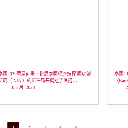
泰國2030願景計畫，發展泰國經濟指標 國家創
泰國G
新局（ NIA ）的新任局長概述了其通…
（Bank
10 8 月, 2023
2
1
2
3
4
5