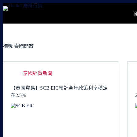
跳
至
主
要
內
容
標籤
泰國開放
泰國經貿新聞
【泰國貿易】SCB EIC預計全年政策利率穩定
在2.5%