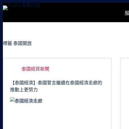
跳
至
主
要
內
容
標籤
泰國開放
泰國經貿新聞
【泰國經濟】泰國誓言繼續在泰國經濟走廊的
推動上更努力