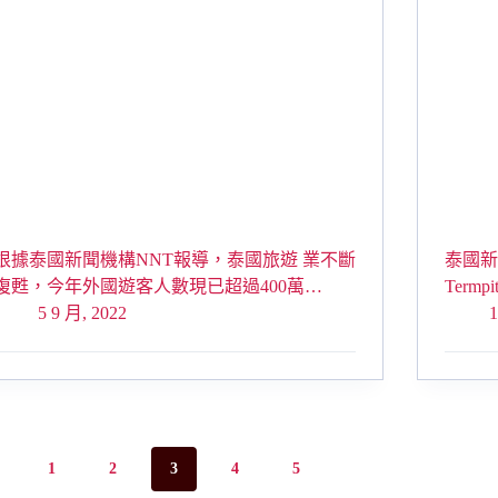
根據泰國新聞機構NNT報導，泰國旅遊 業不斷
泰國新
復甦，今年外國遊客人數現已超過400萬…
Term
5 9 月, 2022
1
1
2
3
4
5