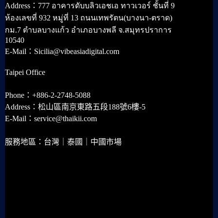
Address：777 อาคารดับบลิวเอชเอ ทาวเวอร์ ชั้นที่ 9
ห้องเลขที่ 932 หมู่ที่ 13 ถนนเทพรัตน(บางนา-ตราด)
กม.7 ตำบลบางแก้ว อำเภอบางพลี จ.สมุทรปราการ
10540
E-Mail：Sicilia@vibeasiadigital.com
Taipei Office
Phone：+886-2-2748-5088
Address：松山區南京東路五段188號6樓-5
E-Mail：service@thaikii.com
服務地區：台灣｜泰國｜中國市場