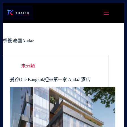
跳
至
主
要
內
容
標籤
泰國Andaz
未分類
曼谷One Bangkok迎來第一家 Andaz 酒店