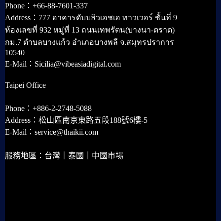
Phone：+66-88-7601-337
Address：777 อาคารดับบลิวเอชเอ ทาวเวอร์ ชั้นที่ 9
ห้องเลขที่ 932 หมู่ที่ 13 ถนนเทพรัตน(บางนา-ตราด)
กม.7 ตำบลบางแก้ว อำเภอบางพลี จ.สมุทรปราการ
10540
E-Mail：Sicilia@vibeasiadigital.com
Taipei Office
Phone：+886-2-2748-5088
Address：松山區南京東路五段188號6樓-5
E-Mail：service@thaikii.com
服務地區：台灣｜泰國｜中國市場