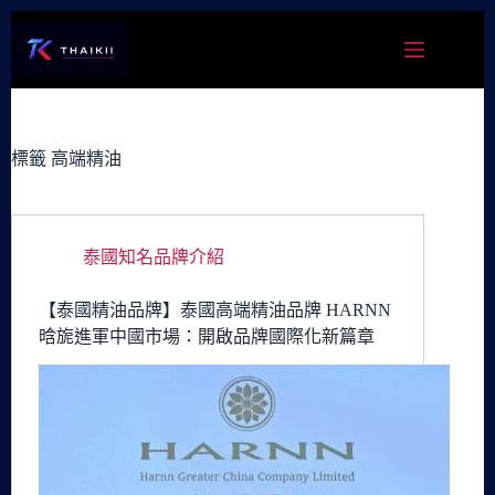
跳
至
主
要
內
容
標籤
高端精油
泰國知名品牌介紹
【泰國精油品牌】泰國高端精油品牌 HARNN
晗旎進軍中國市場：開啟品牌國際化新篇章