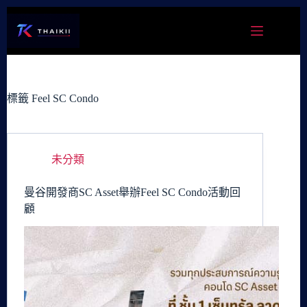
跳
至
主
要
內
容
標籤
Feel SC Condo
未分類
曼谷開發商SC Asset舉辦Feel SC Condo活動回
顧