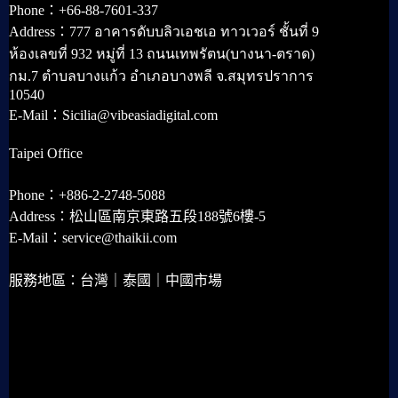
Phone：+66-88-7601-337
Address：777 อาคารดับบลิวเอชเอ ทาวเวอร์ ชั้นที่ 9
ห้องเลขที่ 932 หมู่ที่ 13 ถนนเทพรัตน(บางนา-ตราด)
กม.7 ตำบลบางแก้ว อำเภอบางพลี จ.สมุทรปราการ
10540
E-Mail：Sicilia@vibeasiadigital.com
Taipei Office
Phone：+886-2-2748-5088
Address：松山區南京東路五段188號6樓-5
E-Mail：service@thaikii.com
服務地區：台灣｜泰國｜中國市場