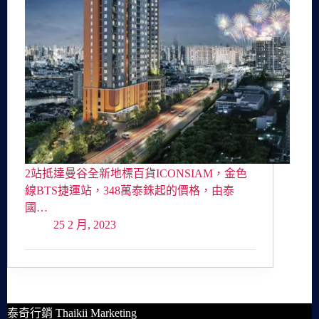
2站抵達曼谷全新地標百貨ICONSIAM，金色
線BTS捷運站，348萬泰銖起的價格，由泰
國…
25 2 月, 2023
泰奇行銷 Thaikii Marketing