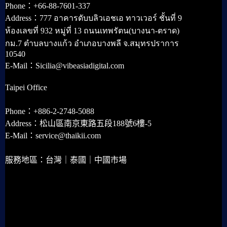
Phone：+66-88-7601-337
Address：777 อาคารดับบลิวเอชเอ ทาวเวอร์ ชั้นที่ 9
ห้องเลขที่ 932 หมู่ที่ 13 ถนนเทพรัตน(บางนา-ตราด)
กม.7 ตำบลบางแก้ว อำเภอบางพลี จ.สมุทรปราการ
10540
E-Mail：Sicilia@vibeasiadigital.com
Taipei Office
Phone：+886-2-2748-5088
Address：松山區南京東路五段188號6樓-5
E-Mail：service@thaikii.com
服務地區：台灣｜泰國｜中國市場