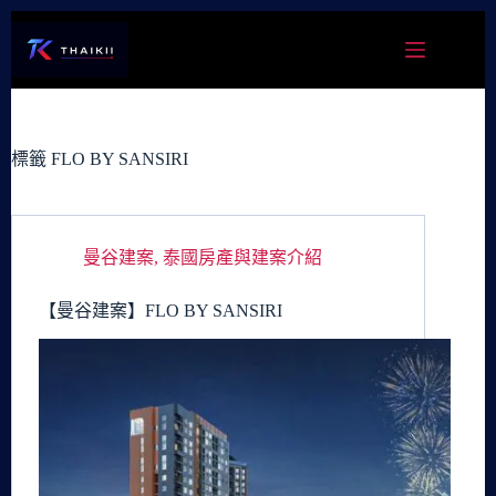
跳
至
主
要
內
容
標籤
FLO BY SANSIRI
曼谷建案
,
泰國房產與建案介紹
【曼谷建案】FLO BY SANSIRI