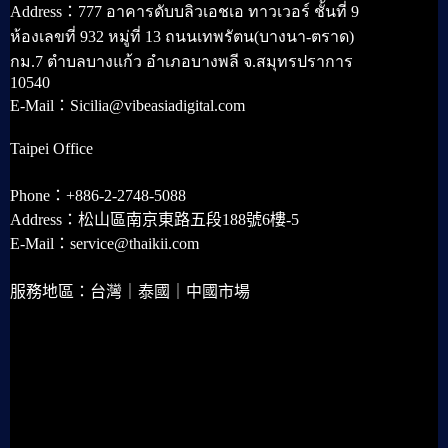
Address：777 อาคารดับบลิวเอชเอ ทาวเวอร์ ชั้นที่ 9
ห้องเลขที่ 932 หมู่ที่ 13 ถนนเทพรัตน(บางนา-ตราด)
กม.7 ตำบลบางแก้ว อำเภอบางพลี จ.สมุทรปราการ
10540
E-Mail：Sicilia@vibeasiadigital.com
Taipei Office
Phone：+886-2-2748-5088
Address：松山區南京東路五段188號6樓-5
E-Mail：service@thaikii.com
服務地區：台灣｜泰國｜中國市場