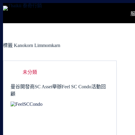
跳
至
主
要
內
容
標籤
Kanokorn Limmomkarn
未分類
曼谷開發商SC Asset舉辦Feel SC Condo活動回
顧