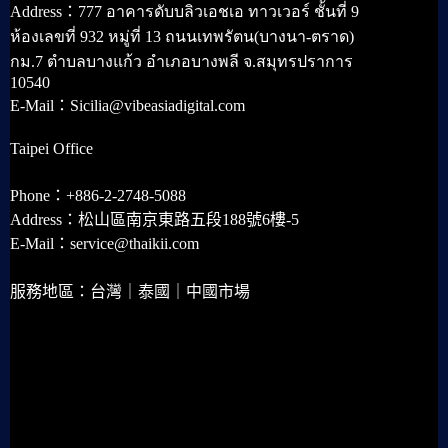
Address：777 อาคารดับบลิวเอชเอ ทาวเวอร์ ชั้นที่ 9
ห้องเลขที่ 932 หมู่ที่ 13 ถนนเทพรัตน(บางนา-ตราด)
กม.7 ตำบลบางแก้ว อำเภอบางพลี จ.สมุทรปราการ
10540
E-Mail：Sicilia@vibeasiadigital.com
Taipei Office
Phone：+886-2-2748-5088
Address：松山區南京東路五段188號6樓-5
E-Mail：service@thaikii.com
服務地區：台灣｜泰國｜中國市場