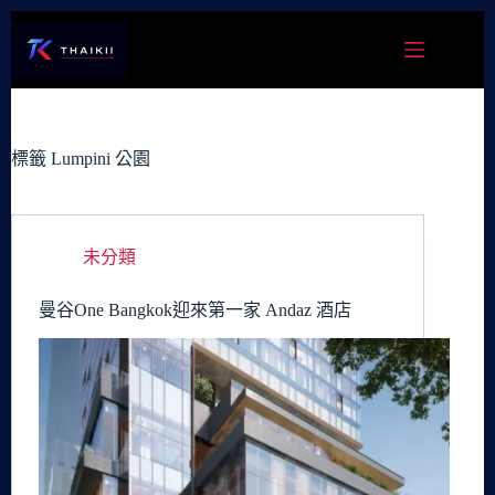
跳
至
主
要
內
容
標籤
Lumpini 公園
未分類
曼谷One Bangkok迎來第一家 Andaz 酒店