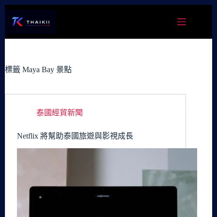
跳
至
主
要
內
容
標籤
Maya Bay 景點
泰國經貿新聞
Netflix 將幫助泰國旅遊與影視成長