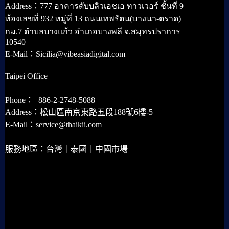
Address：777 อาคารดับบลิวเอชเอ ทาวเวอร์ ชั้นที่ 9
ห้องเลขที่ 932 หมู่ที่ 13 ถนนเทพรัตน(บางนา-ตราด)
กม.7 ตำบลบางแก้ว อำเภอบางพลี จ.สมุทรปราการ
10540
E-Mail：Sicilia@vibeasiadigital.com
Taipei Office
Phone：+886-2-2748-5088
Address：松山區南京東路五段188號6樓-5
E-Mail：service@thaikii.com
服務地區：台灣｜泰國｜中國市場