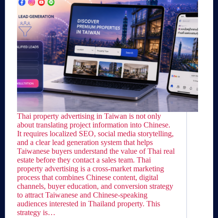
Thai property advertising in Taiwan is not only
about translating project information into Chinese.
It requires localized SEO, social media storytelling,
and a clear lead generation system that helps
Taiwanese buyers understand the value of Thai real
estate before they contact a sales team. Thai
property advertising is a cross-market marketing
process that combines Chinese content, digital
channels, buyer education, and conversion strategy
to attract Taiwanese and Chinese-speaking
audiences interested in Thailand property. This
strategy is…