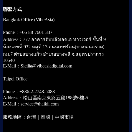
聯繫方式
Bangkok Office (VibeAsia)
Phone：+66-88-7601-337
Address：777 อาคารดับบลิวเอชเอ ทาวเวอร์ ชั้นที่ 9
ห้องเลขที่ 932 หมู่ที่ 13 ถนนเทพรัตน(บางนา-ตราด)
กม.7 ตำบลบางแก้ว อำเภอบางพลี จ.สมุทรปราการ
10540
E-Mail：Sicilia@vibeasiadigital.com
Taipei Office
Phone：+886-2-2748-5088
Address：松山區南京東路五段188號6樓-5
E-Mail：service@thaikii.com
服務地區：台灣｜泰國｜中國市場