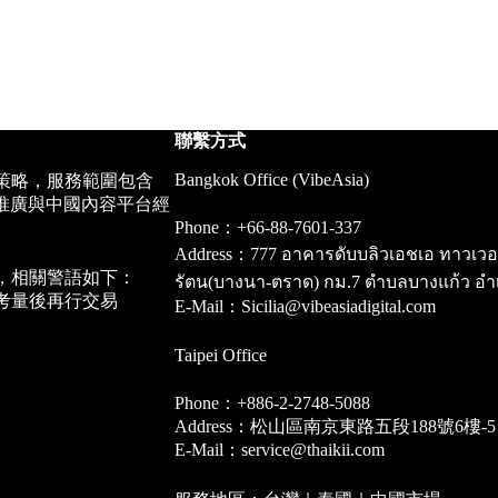
聯繫方式
Bangkok Office (VibeAsia)
策略，服務範圍包含
推廣與中國內容平台經
Phone：+66-88-7601-337
Address：777 อาคารดับบลิวเอชเอ ทาวเวอร์ ชั
，相關警語如下：
รัตน(บางนา-ตราด) กม.7 ตำบลบางแก้ว อำ
考量後再行交易
E-Mail：Sicilia@vibeasiadigital.com
Taipei Office
Phone：+886-2-2748-5088
Address：松山區南京東路五段188號6樓-5
E-Mail：service@thaikii.com