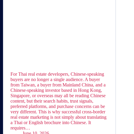
For Thai real estate developers, Chinese-speaking
buyers are no longer a single audience. A buyer
from Taiwan, a buyer from Mainland China, and a
Chinese-speaking investor based in Hong Kong,
Singapore, or overseas may all be reading Chinese
content, but their search habits, trust signals,
preferred platforms, and purchase concerns can be
very different. This is why successful cross-border
real estate marketing is not simply about translating
a Thai or English brochure into Chinese. It
requires…
June 10, 2026