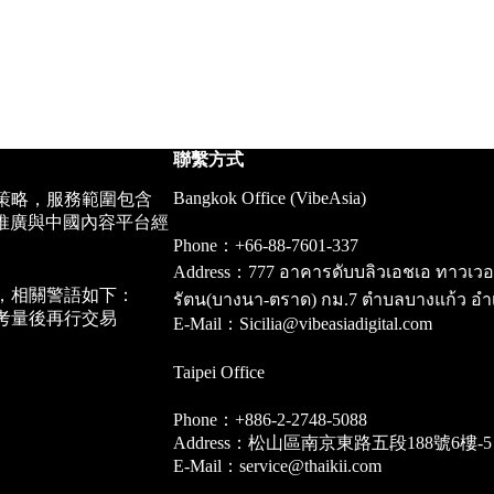
聯繫方式
Bangkok Office (VibeAsia)
策略，服務範圍包含
推廣與中國內容平台經
Phone：+66-88-7601-337
Address：777 อาคารดับบลิวเอชเอ ทาวเวอร์ ชั
，相關警語如下：
รัตน(บางนา-ตราด) กม.7 ตำบลบางแก้ว อำ
考量後再行交易
E-Mail：Sicilia@vibeasiadigital.com
Taipei Office
Phone：+886-2-2748-5088
Address：松山區南京東路五段188號6樓-5
E-Mail：service@thaikii.com