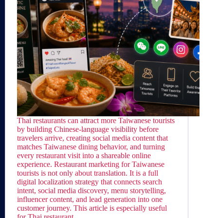
Thai restaurants can attract more Taiwanese tourists
by building Chinese-language visibility before
travelers arrive, creating social media content that
matches Taiwanese dining behavior, and turning
every restaurant visit into a shareable online
experience. Restaurant marketing for Taiwanese
tourists is not only about translation. It is a full
digital localization strategy that connects search
intent, social media discovery, menu storytelling,
influencer content, and lead generation into one
customer journey. This article is especially useful
for Thai restaurant…