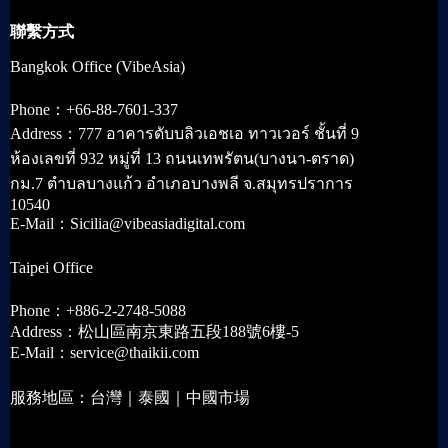
聯繫方式
Bangkok Office (VibeAsia)
Phone：+66-88-7601-337
Address：777 อาคารดับบลิวเอชเอ ทาวเวอร์ ชั้นที่ 9
ห้องเลขที่ 932 หมู่ที่ 13 ถนนเทพรัตน(บางนา-ตราด)
กม.7 ตำบลบางแก้ว อำเภอบางพลี จ.สมุทรปราการ
10540
E-Mail：Sicilia@vibeasiadigital.com
Taipei Office
Phone：+886-2-2748-5088
Address：松山區南京東路五段188號6樓-5
E-Mail：service@thaikii.com
服務地區：台灣｜泰國｜中國市場