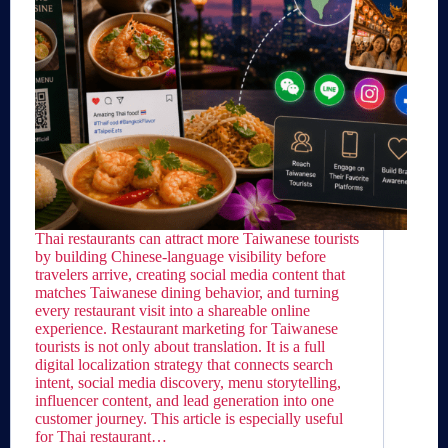
Thai restaurants can attract more Taiwanese tourists
by building Chinese-language visibility before
travelers arrive, creating social media content that
matches Taiwanese dining behavior, and turning
every restaurant visit into a shareable online
experience. Restaurant marketing for Taiwanese
tourists is not only about translation. It is a full
digital localization strategy that connects search
intent, social media discovery, menu storytelling,
influencer content, and lead generation into one
customer journey. This article is especially useful
for Thai restaurant…